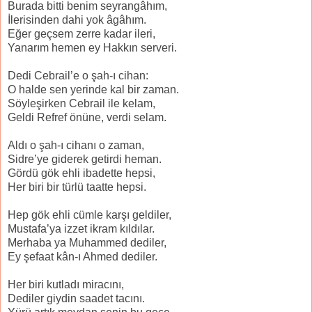
Burada bitti benim seyrangâhım,
İlerisinden dahi yok âgâhım.
Eğer geçsem zerre kadar ileri,
Yanarım hemen ey Hakkın serveri.
Dedi Cebrail’e o şah-ı cihan:
O halde sen yerinde kal bir zaman.
Söyleşirken Cebrail ile kelam,
Geldi Refref önüne, verdi selam.
Aldı o şah-ı cihanı o zaman,
Sidre’ye giderek getirdi heman.
Gördü gök ehli ibadette hepsi,
Her biri bir türlü taatte hepsi.
Hep gök ehli cümle karşı geldiler,
Mustafa’ya izzet ikram kıldılar.
Merhaba ya Muhammed dediler,
Ey şefaat kân-ı Ahmed dediler.
Her biri kutladı miracını,
Dediler giydin saadet tacını.