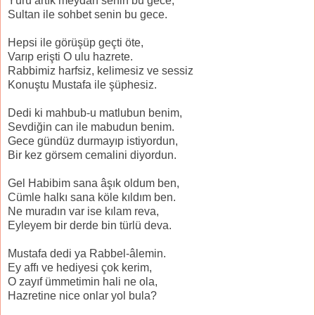
Yürü artık meydan senin bu gece,
Sultan ile sohbet senin bu gece.
Hepsi ile görüşüp geçti öte,
Varıp erişti O ulu hazrete.
Rabbimiz harfsiz, kelimesiz ve sessiz
Konuştu Mustafa ile şüphesiz.
Dedi ki mahbub-u matlubun benim,
Sevdiğin can ile mabudun benim.
Gece gündüz durmayıp istiyordun,
Bir kez görsem cemalini diyordun.
Gel Habibim sana âşık oldum ben,
Cümle halkı sana köle kıldım ben.
Ne muradın var ise kılam reva,
Eyleyem bir derde bin türlü deva.
Mustafa dedi ya Rabbel-âlemin.
Ey affı ve hediyesi çok kerim,
O zayıf ümmetimin hali ne ola,
Hazretine nice onlar yol bula?