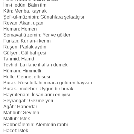
İlm-i ledün: Bâtın ilmi
Kân: Menba, kaynak
Şefi-ül-müznibin: Günahlara şefaatçısı
Revan: Akan, uçan
Heman: Hemen
Semavat ü zemin: Yer ve gökler
Furkan: Kur’an-ı kerim
Ruşen: Parlak aydın
Gülşen: Gül bahçesi
Tahmid: Hamd
Tevhid: La ilahe illallah demek
Hümam: Himmetli
Hulle: Cennet elbisesi
Burak: Resulullahı miraca götüren hayvan
Burak-ı muteber: Uygun bir burak
Hayrülenam: İnsanlarını en iyisi
Seyrangah: Gezme yeri
Agâh: Haberdar
Mahbub: Sevilen
Matlub: İstek
Rabbelâlemin: Âlemlerin rabbi
Hacet: İstek