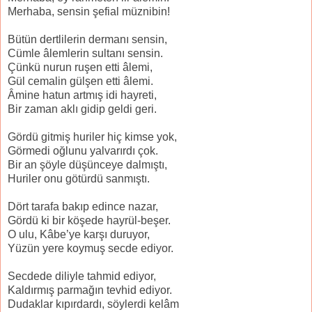
Merhaba, sensin şefial müznibin!
Bütün dertlilerin dermanı sensin,
Cümle âlemlerin sultanı sensin.
Çünkü nurun ruşen etti âlemi,
Gül cemalin gülşen etti âlemi.
Âmine hatun artmış idi hayreti,
Bir zaman aklı gidip geldi geri.
Gördü gitmiş huriler hiç kimse yok,
Görmedi oğlunu yalvarırdı çok.
Bir an şöyle düşünceye dalmıştı,
Huriler onu götürdü sanmıştı.
Dört tarafa bakıp edince nazar,
Gördü ki bir köşede hayrül-beşer.
O ulu, Kâbe’ye karşı duruyor,
Yüzün yere koymuş secde ediyor.
Secdede diliyle tahmid ediyor,
Kaldırmış parmağın tevhid ediyor.
Dudaklar kıpırdardı, söylerdi kelâm