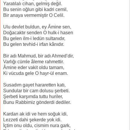
Yaratılalı cihan, gelmiş değil.
Bu senin oğlun gibi kadri cemil,
Bir anaya vermemiştir O Celil.
Ulu devlet buldun, ey Âmine sen,
Doğacaktır senden O hulk-i hasen
Bu gelen ilm-i ledün sultanıdır,
Bu gelen tevhid-i irfan kânıdır.
Bir adı Mahmud, bir adı Ahmed’dir,
Varlığı cümle âleme rahmettir.
Âmine eder vakit oldu tamam,
Ki vücuda gele O hayr-ül enam.
Susadım gayet hararetten katı,
Sundular bir cam dolusu şerbeti.
Şerbeti karşımda tuttu huriler,
Bunu Rabbimiz gönderdi dediler.
Kardan ak idi ve hem soğuk idi,
Lezzeti dahi şekerde yok idi.
İçtim onu oldu, cismim nura gark,