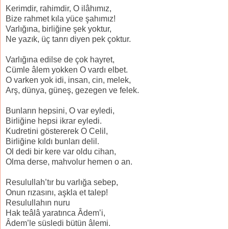
Kerimdir, rahimdir, O ilâhımız,
Bize rahmet kıla yüce şahımız!
Varlığına, birliğine şek yoktur,
Ne yazık, üç tanrı diyen pek çoktur.
Varlığına edilse de çok hayret,
Cümle âlem yokken O vardı elbet.
O varken yok idi, insan, cin, melek,
Arş, dünya, güneş, gezegen ve felek.
Bunların hepsini, O var eyledi,
Birliğine hepsi ikrar eyledi.
Kudretini göstererek O Celil,
Birliğine kıldı bunları delil.
Ol dedi bir kere var oldu cihan,
Olma derse, mahvolur hemen o an.
Resulullah’tır bu varlığa sebep,
Onun rızasını, aşkla et talep!
Resulullahın nuru
Hak teâlâ yaratınca Âdem’i,
Âdem’le süsledi bütün âlemi.