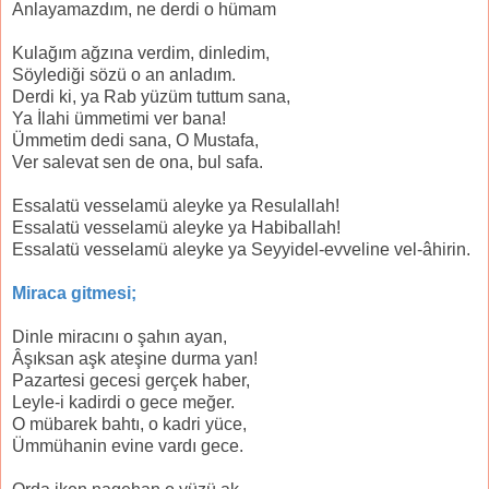
Anlayamazdım, ne derdi o hümam
Kulağım ağzına verdim, dinledim,
Söylediği sözü o an anladım.
Derdi ki, ya Rab yüzüm tuttum sana,
Ya İlahi ümmetimi ver bana!
Ümmetim dedi sana, O Mustafa,
Ver salevat sen de ona, bul safa.
Essalatü vesselamü aleyke ya Resulallah!
Essalatü vesselamü aleyke ya Habiballah!
Essalatü vesselamü aleyke ya Seyyidel-evveline vel-âhirin.
Miraca gitmesi;
Dinle miracını o şahın ayan,
Âşıksan aşk ateşine durma yan!
Pazartesi gecesi gerçek haber,
Leyle-i kadirdi o gece meğer.
O mübarek bahtı, o kadri yüce,
Ümmühanin evine vardı gece.