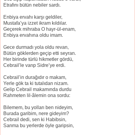
Etrafını bütün nebiler sardı.
Enbiya ervahı karşı geldiler,
Mustafa’ya izzet ikram kıldılar.
Geçerek mihraba O hayr-ül-enam,
Enbiya ervahına oldu imam.
Gece durmadı yola oldu revan,
Bütün göklerden geçip etti seyran.
Her birinde türlü hikmetler gördü,
Cebrail’le varıp Sidre’ye erdi.
Cebrail’in durağıdır o makam,
Yerle gök ta ki tutalıdan nizam.
Gelip Cebrail makamında durdu
Rahmeten lil-âlemin ona sordu:
Bilemem, bu yolları ben nideyim,
Burada garibim, nere gideyim?
Cebrail dedi, sen ki Habibsin,
Sanma bu yerlerde öyle garipsin,