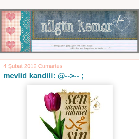
4 Şubat 2012 Cumartesi
mevlid kandili: @-->-- ;