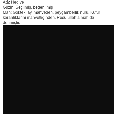
Atâ: Hediye
Güzin: Seçilmiş, beğenilmiş
Mah: Gökteki ay, mahveden, peygamberlik nuru. Küfür
karanlıklarını mahvettiğinden, Resulullah’a mah da
denmiştir.