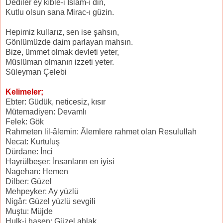
Dediler ey kıble-i İslam-ı din,
Kutlu olsun sana Mirac-ı güzin.
Hepimiz kullarız, sen ise şahsın,
Gönlümüzde daim parlayan mahsın.
Bize, ümmet olmak devleti yeter,
Müslüman olmanın izzeti yeter.
Süleyman Çelebi
Kelimeler;
Ebter: Güdük, neticesiz, kısır
Mütemadiyen: Devamlı
Felek: Gök
Rahmeten lil-âlemin: Âlemlere rahmet olan Resulullah
Necat: Kurtuluş
Dürdane: İnci
Hayrülbeşer: İnsanların en iyisi
Nagehan: Hemen
Dilber: Güzel
Mehpeyker: Ay yüzlü
Nigâr: Güzel yüzlü sevgili
Muştu: Müjde
Hulk-i hasen: Güzel ahlak