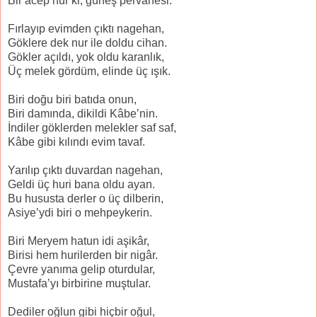
Bir acep nur ki, güneş pervanesi.
Fırlayıp evimden çıktı nagehan,
Göklere dek nur ile doldu cihan.
Gökler açıldı, yok oldu karanlık,
Üç melek gördüm, elinde üç ışık.
Biri doğu biri batıda onun,
Biri damında, dikildi Kâbe’nin.
İndiler göklerden melekler saf saf,
Kâbe gibi kılındı evim tavaf.
Yarılıp çıktı duvardan nagehan,
Geldi üç huri bana oldu ayan.
Bu hususta derler o üç dilberin,
Asiye’ydi biri o mehpeykerin.
Biri Meryem hatun idi aşikâr,
Birisi hem hurilerden bir nigâr.
Çevre yanıma gelip oturdular,
Mustafa’yı birbirine muştular.
Dediler oğlun gibi hiçbir oğul,