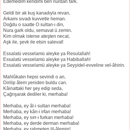
Edemedim kendimi ben nurdan fark.
Geldi bir ak kuş kanadıyla revan,
Arkamı sıvadı kuvvetle heman.
Doğdu o saatte O sultan-ı din,
Nura gark oldu, semavat ü zemin.
Kim olmak isterse ateşten necat,
Aşk ile, şevk ile etsin salevat!
Essalatü vesselamü aleyke ya Resulallah!
Essalatü vesselamü aleyke ya Habiballah!
Essalatü vesselamü aleyke ya Seyyidel-evveline vel-âhirin.
Mahlûkatın hepsi sevindi o an,
Dirilip âlem yeniden buldu can.
Kâinattaki her şey edip seda,
Çağrışarak dediler ki, merhaba!
Merhaba, ey âl-i sultan merhaba!
Merhaba, ey kân-i irfan merhaba!
Merhaba, ey sırr-ı furkan merhaba!
Merhaba, ey derde derman merhaba!
Merhaba, ey rahmeten lil-âlemin!