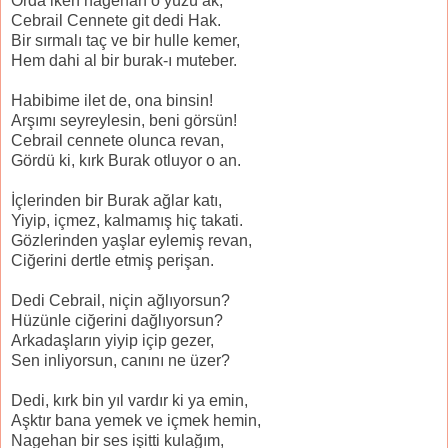
Orda iken nagehan o yüzü ak,
Cebrail Cennete git dedi Hak.
Bir sırmalı taç ve bir hulle kemer,
Hem dahi al bir burak-ı muteber.
Habibime ilet de, ona binsin!
Arşımı seyreylesin, beni görsün!
Cebrail cennete olunca revan,
Gördü ki, kırk Burak otluyor o an.
İçlerinden bir Burak ağlar katı,
Yiyip, içmez, kalmamış hiç takati.
Gözlerinden yaşlar eylemiş revan,
Ciğerini dertle etmiş perişan.
Dedi Cebrail, niçin ağlıyorsun?
Hüzünle ciğerini dağlıyorsun?
Arkadaşların yiyip içip gezer,
Sen inliyorsun, canını ne üzer?
Dedi, kırk bin yıl vardır ki ya emin,
Aşktır bana yemek ve içmek hemin,
Nagehan bir ses işitti kulağım,