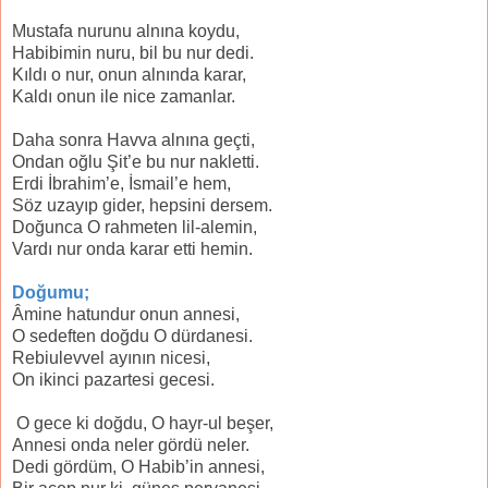
Mustafa nurunu alnına koydu,
Habibimin nuru, bil bu nur dedi.
Kıldı o nur, onun alnında karar,
Kaldı onun ile nice zamanlar.
Daha sonra Havva alnına geçti,
Ondan oğlu Şit’e bu nur nakletti.
Erdi İbrahim’e, İsmail’e hem,
Söz uzayıp gider, hepsini dersem.
Doğunca O rahmeten lil-alemin,
Vardı nur onda karar etti hemin.
Doğumu;
Âmine hatundur onun annesi,
O sedeften doğdu O dürdanesi.
Rebiulevvel ayının nicesi,
On ikinci pazartesi gecesi.
O gece ki doğdu, O hayr-ul beşer,
Annesi onda neler gördü neler.
Dedi gördüm, O Habib’in annesi,