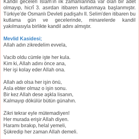
Kandil geceleri İslam'ın ilk zamanlarında var olan bir âdet
olmayıp, hicrî 3. asırdan itibaren kutlanmaya başlanmıştır.
Türkiye'de Osmanlı Devleti padişahı II. Selim'den itibaren bu
kutlama gün ve gecelerinde, minarelerde kandil
yakılmasıyla birlikte kandil adını almıştır.
Mevlid Kasidesi;
Allah adın zikredelim evvela,
Vacib oldu cümle işte her kula.
Kim ki, Allah adını önce ana,
Her işi kolay eder Allah ona.
Allah adı olsa her işin önü,
Asla ebter olmaz o işin sonu.
Bir kez Allah dese aşkla lisanın,
Kalmayıp dökülür bütün günahın.
Zikri tekrar eyle mütemadiyen!
Her murada erişir Allah diyen.
Haramı bırakıp, helal yemeli,
Şükredip her zaman Allah demeli.