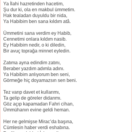
Ya İlahi hazretinden hacetim,
Şu dur ki, ola en makbul ümmetim.
Hak tealadan duyuldu bir nida,
Ya Habibim ben sana kıldım atâ.
Ümmetini sana verdim ey Habib,
Cennetimi onlara kıldım nasib.
Ey Habibim nedir, o ki diledin,
Bir avuç toprağa minnet eyledin.
Zatıma ayna edindim zatını,
Beraber yazdım adımla adını.
Ya Habibim anlıyorum ben seni,
Görmeğe hiç doyamazsın sen beni.
Tez varıp davet et kullarımı,
Ta gelip de göreler didarımı.
Göz açıp kapamadan Fahri cihan,
Ümmühanın evine geldi heman.
Her ne gelmişse Mirac’da başına,
Cümlesin haber verdi eshabına.