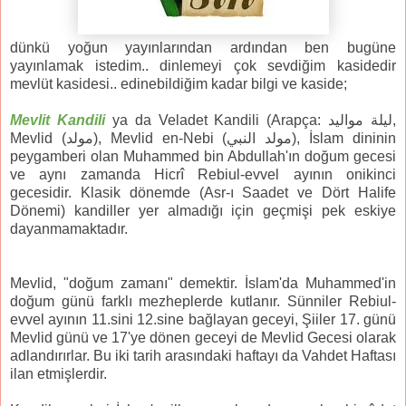
dünkü yoğun yayınlarından ardından ben bugüne
yayınlamak istedim.. dinlemeyi çok sevdiğim kasidedir
mevlüt kasidesi.. edinebildiğim kadar bilgi ve kaside;
Mevlit Kandili
ya da Veladet Kandili (Arapça: لیلة مواليد,
Mevlid (مولد), Mevlid en-Nebi (مولد النبي), İslam dininin
peygamberi olan Muhammed bin Abdullah'ın doğum gecesi
ve aynı zamanda Hicrî Rebiul-evvel ayının onikinci
gecesidir. Klasik dönemde (Asr-ı Saadet ve Dört Halife
Dönemi) kandiller yer almadığı için geçmişi pek eskiye
dayanmamaktadır.
Mevlid, "doğum zamanı" demektir. İslam'da Muhammed'in
doğum günü farklı mezheplerde kutlanır. Sünniler Rebiul-
evvel ayının 11.sini 12.sine bağlayan geceyi, Şiiler 17. günü
Mevlid günü ve 17'ye dönen geceyi de Mevlid Gecesi olarak
adlandırırlar. Bu iki tarih arasındaki haftayı da Vahdet Haftası
ilan etmişlerdir.