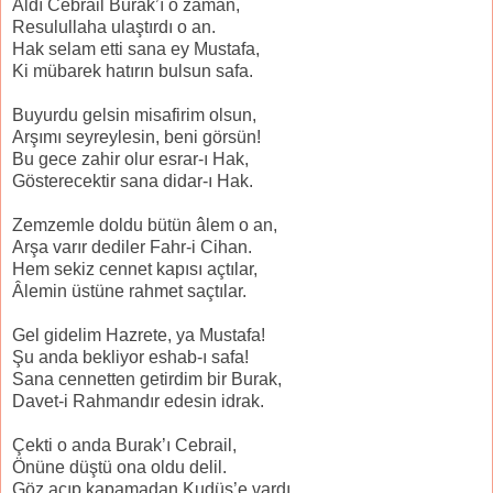
Aldı Cebrail Burak’ı o zaman,
Resulullaha ulaştırdı o an.
Hak selam etti sana ey Mustafa,
Ki mübarek hatırın bulsun safa.
Buyurdu gelsin misafirim olsun,
Arşımı seyreylesin, beni görsün!
Bu gece zahir olur esrar-ı Hak,
Gösterecektir sana didar-ı Hak.
Zemzemle doldu bütün âlem o an,
Arşa varır dediler Fahr-i Cihan.
Hem sekiz cennet kapısı açtılar,
Âlemin üstüne rahmet saçtılar.
Gel gidelim Hazrete, ya Mustafa!
Şu anda bekliyor eshab-ı safa!
Sana cennetten getirdim bir Burak,
Davet-i Rahmandır edesin idrak.
Çekti o anda Burak’ı Cebrail,
Önüne düştü ona oldu delil.
Göz açıp kapamadan Kudüs’e vardı,