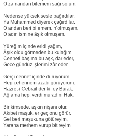
O zamandan bilemem sağı solum.
Nedense yüksek sesle bağırdılar,
Ya Muhammed diyerek çağırdılar.
O andan beri bilemem, n’olmuşam,
O adın ismine âşık olmuşam.
Yüreğim içinde eridi yağım,
Âşık oldu görmeden bu kulağım.
Cenneti başıma bu aşk, dar eder,
Gece gündüz işlerimi zâr eder.
Gerçi cennet içinde duruyorum,
Hep cehennem azabı görüyorum.
Hazret-i Cebrail der ki, ey Burak,
Ağlama hep, verdi muradını Hak.
Bir kimsede, aşkın nişanı olur,
Akıbet maşuk, er geç onu görür.
Gel beri maşukuna götüreyim,
Yarana merhem vurup bitireyim.