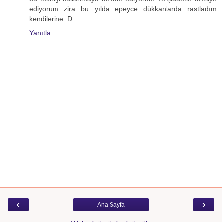
ediyorum zira bu yılda epeyce dükkanlarda rastladım
kendilerine :D
Yanıtla
‹
›
Ana Sayfa