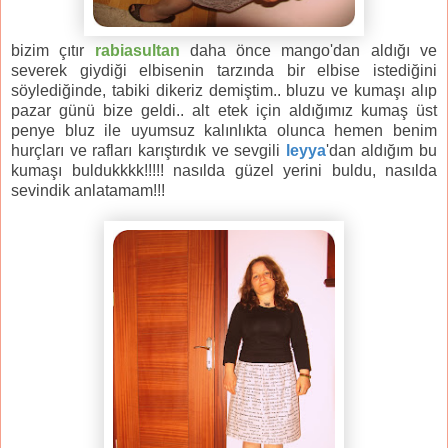
bizim çıtır
rabiasultan
daha önce mango'dan aldığı ve
severek giydiği elbisenin tarzında bir elbise istediğini
söylediğinde, tabiki dikeriz demiştim.. bluzu ve kumaşı alıp
pazar günü bize geldi.. alt etek için aldığımız kumaş üst
penye bluz ile uyumsuz kalınlıkta olunca hemen benim
hurçları ve rafları karıştırdık ve sevgili
leyya
'dan aldığım bu
kumaşı buldukkkk!!!!! nasılda güzel yerini buldu, nasılda
sevindik anlatamam!!!