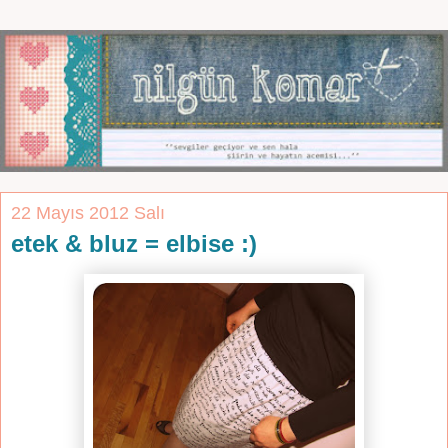
22 Mayıs 2012 Salı
etek & bluz = elbise :)