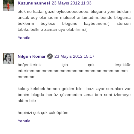
Kuzununannesi
23 Mayıs 2012 11:03
etek ne kadar guzel oyleeeeeeeeeee..blogunu yenı buldum
ancak uey olamadım malesef anlamadım..bende bloguma
bekleırm boylece blogunu kaybetmem:( ıstersen
tabıkı..belkı o zaman uye olabılırım:(
Yanıtla
Nilgün Komar
23 Mayıs 2012 15:17
beğenileriniz için çok teşekkür
ederimmmmmmmmmmmmmmmmmmmmmmmmmmmm
mmmmm
kokoş kelebek hemen geldim bile.. bazı ayar sorunları var
benim blogda henüz çözemedim ama ben seni izlemeye
aldım bile..
hepinizi çok çok çok öptüm..
Yanıtla