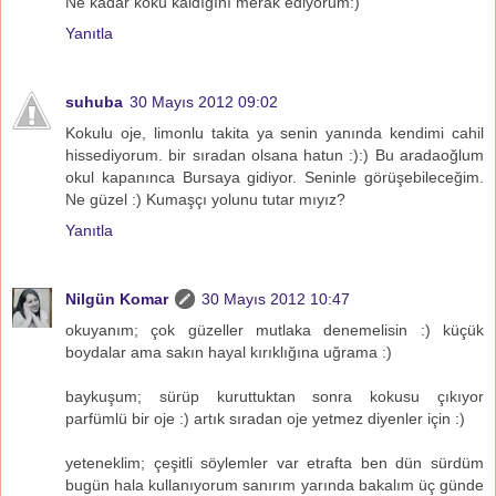
Ne kadar koku kaldığını merak ediyorum:)
Yanıtla
suhuba
30 Mayıs 2012 09:02
Kokulu oje, limonlu takita ya senin yanında kendimi cahil
hissediyorum. bir sıradan olsana hatun :):) Bu aradaoğlum
okul kapanınca Bursaya gidiyor. Seninle görüşebileceğim.
Ne güzel :) Kumaşçı yolunu tutar mıyız?
Yanıtla
Nilgün Komar
30 Mayıs 2012 10:47
okuyanım; çok güzeller mutlaka denemelisin :) küçük
boydalar ama sakın hayal kırıklığına uğrama :)
baykuşum; sürüp kuruttuktan sonra kokusu çıkıyor
parfümlü bir oje :) artık sıradan oje yetmez diyenler için :)
yeteneklim; çeşitli söylemler var etrafta ben dün sürdüm
bugün hala kullanıyorum sanırım yarında bakalım üç günde