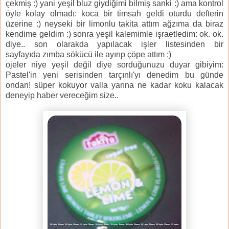
çekmiş :) yani yeşil bluz giydiğimi bilmiş sanki :) ama kontrol
öyle kolay olmadı: koca bir timsah geldi oturdu defterin
üzerine :) neyseki bir limonlu takita attım ağzıma da biraz
kendime geldim :) sonra yeşil kalemimle işraetledim: ok. ok.
diye.. son olarakda yapılacak işler listesinden bir
sayfayıda zımba sökücü ile ayırıp çöpe attım :)
ojeler niye yeşil değil diye sorduğunuzu duyar gibiyim:
Pastel'in yeni serisinden tarçınlı'yı denedim bu günde
ondan! süper kokuyor valla yarına ne kadar koku kalacak
deneyip haber vereceğim size..