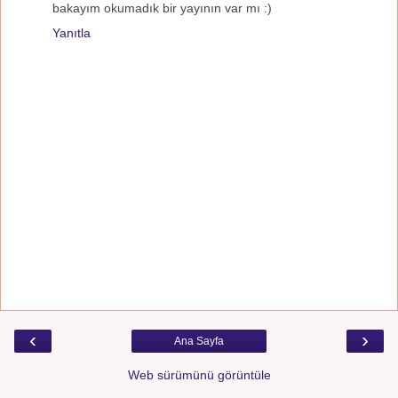
bakayım okumadık bir yayının var mı :)
Yanıtla
‹
›
Ana Sayfa
Web sürümünü görüntüle