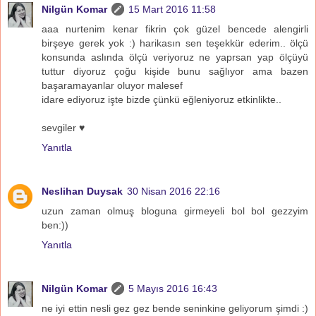
Nilgün Komar
15 Mart 2016 11:58
aaa nurtenim kenar fikrin çok güzel bencede alengirli
birşeye gerek yok :) harikasın sen teşekkür ederim.. ölçü
konsunda aslında ölçü veriyoruz ne yaprsan yap ölçüyü
tuttur diyoruz çoğu kişide bunu sağlıyor ama bazen
başaramayanlar oluyor malesef
idare ediyoruz işte bizde çünkü eğleniyoruz etkinlikte..
sevgiler ♥
Yanıtla
Neslihan Duysak
30 Nisan 2016 22:16
uzun zaman olmuş bloguna girmeyeli bol bol gezzyim
ben:))
Yanıtla
Nilgün Komar
5 Mayıs 2016 16:43
ne iyi ettin nesli gez gez bende seninkine geliyorum şimdi :)