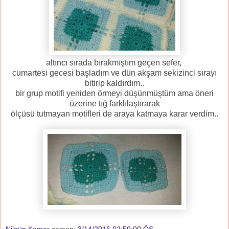
altıncı sırada bırakmıştım geçen sefer,
cumartesi gecesi başladım ve dün akşam sekizinci sırayı
bitirip kaldırdım..
bir grup motifi yeniden örmeyi düşünmüştüm ama öneri
üzerine tığ farklılaştırarak
ölçüsü tutmayan motifleri de araya katmaya karar verdim..
Nilgün Komar
zaman:
3/14/2016 02:50:00 ÖS