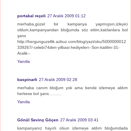
portakal reçeli
27 Aralık 2009 01:12
merhaba,güzel bir kampanya yapmışsın,izleyici
oldum,kampanyandan bloğumda söz ettim,katılanlara bol
şans
http://hergunguzellik.azbuz.com/blog/yazi/oku/5000000012
339267/-celebi74den-yilbasi-hediyeleri--Son-katilim-31-
Aralik--
Yanıtla
baspinarli
27 Aralık 2009 02:28
merhaba canım bloğum yok ama bende izlemeye aldım
herkese bol şans...........
Yanıtla
Gönül Sevinç Göçen
27 Aralık 2009 03:41
kampanyanız hayırlı olsun izlemeye aldım bloğumdada