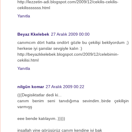
http://lezzetin-adi.blogspot.com/2009/12/cekilis-cekilis-
cekilisssssss.html
Yanıtla
Beyaz Kkelebek
27 Aralık 2009 00:00
canımcım dört hatta ondört gözle bu çekilişi bekliyordum ;)
herkese iyi şanslar sevgiyle kalın :)
http://beyazkkelebek.blogspot.com/2009/12/celebimin-
cekilisi.html
Yanıtla
nilgün komar
27 Aralık 2009 00:22
(((Degisiktatlar dedi ki...
canım benim seni tanıdığıma sevindim..birde çekilişin
varmışş
eee bende katılayım..)))))
inşallah yine görüşürüz canım kendine iyi bak