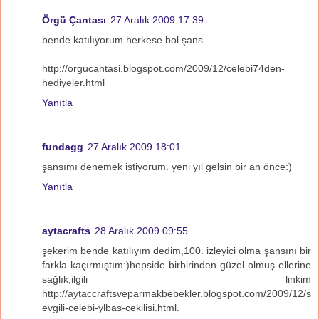
Örgü Çantası
27 Aralık 2009 17:39
bende katılıyorum herkese bol şans
http://orgucantasi.blogspot.com/2009/12/celebi74den-
hediyeler.html
Yanıtla
fundagg
27 Aralık 2009 18:01
şansımı denemek istiyorum. yeni yıl gelsin bir an önce:)
Yanıtla
aytacrafts
28 Aralık 2009 09:55
şekerim bende katılıyım dedim,100. izleyici olma şansını bir
farkla kaçırmıştım:)hepside birbirinden güzel olmuş ellerine
sağlık,ilgili linkim
http://aytaccraftsveparmakbebekler.blogspot.com/2009/12/s
evgili-celebi-ylbas-cekilisi.html.