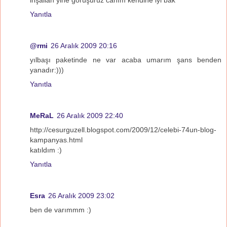
inşallah yine görüşürüz canım kendine iyi bak
Yanıtla
@rmi
26 Aralık 2009 20:16
yılbaşı paketinde ne var acaba umarım şans benden
yanadır:)))
Yanıtla
MeRaL
26 Aralık 2009 22:40
http://cesurguzell.blogspot.com/2009/12/celebi-74un-blog-
kampanyas.html
katıldım :)
Yanıtla
Esra
26 Aralık 2009 23:02
ben de varımmm :)