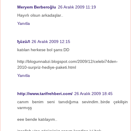
Meryem Berberoğlu
26 Aralık 2009 11:19
Hayırlı olsun arkadaşlar..
Yanıtla
ђüzüภ
26 Aralık 2009 12:15
katılan herkese bol şans:DD
http://blogunnabzi.blogspot.com/2009/12/celebi74den-
2010-surpriz-hediye-paketi.html
Yanıtla
http://www.tarifrehberi.com/
26 Aralık 2009 18:45
canım benim seni tanıdığıma sevindim..birde çekilişin
varmışş
eee bende katılayım..