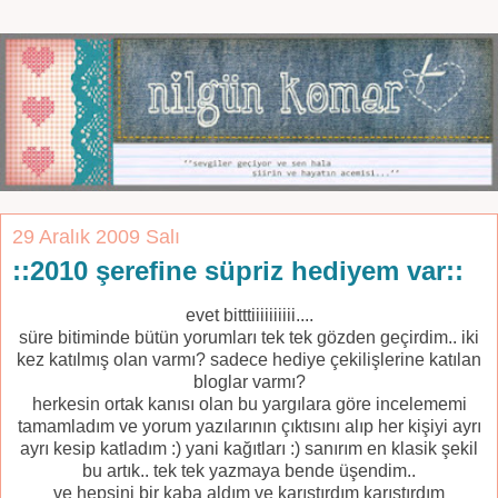
29 Aralık 2009 Salı
::2010 şerefine süpriz hediyem var::
evet bitttiiiiiiiiii....
süre bitiminde bütün yorumları tek tek gözden geçirdim.. iki
kez katılmış olan varmı? sadece hediye çekilişlerine katılan
bloglar varmı?
herkesin ortak kanısı olan bu yargılara göre incelememi
tamamladım ve yorum yazılarının çıktısını alıp her kişiyi ayrı
ayrı kesip katladım :) yani kağıtları :) sanırım en klasik şekil
bu artık.. tek tek yazmaya bende üşendim..
ve hepsini bir kaba aldım ve karıştırdım karıştırdım