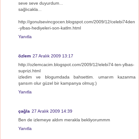
seve seve duyurdum...
sağlıcakla...
http://gonulsevincgocen.blogspot.com/2009/12/celebi74den
-ylbas-hediyeleri-son-katlm.html
Yanıtla
özlem
27 Aralık 2009 13:17
http://ozlemcacim.blogspot.com/2009/12/elebi74-ten-ylbas-
suprizi.html
izledim ve blogumdada bahsettim. umarım kazanma
şansım olur güzel bir kampanya olmuş:)
Yanıtla
çağla
27 Aralık 2009 14:39
Ben de izlemeye aldım merakla bekliyorummm
Yanıtla