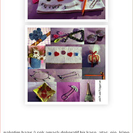
paketim hazır :) çok amaçlı dekoratif bir kase, ataç, oje, küpe