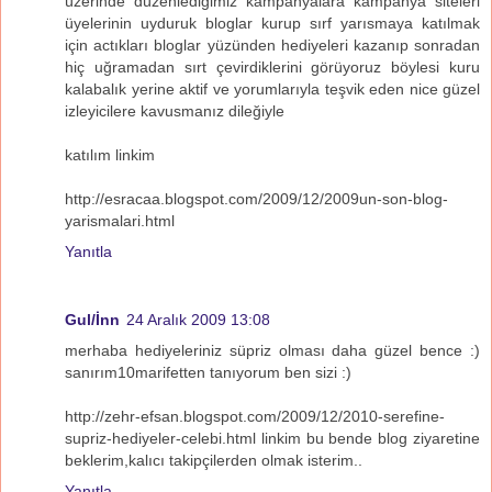
üzerinde düzenlediğimiz kampanyalara kampanya siteleri
üyelerinin uyduruk bloglar kurup sırf yarısmaya katılmak
için actıkları bloglar yüzünden hediyeleri kazanıp sonradan
hiç uğramadan sırt çevirdiklerini görüyoruz böylesi kuru
kalabalık yerine aktif ve yorumlarıyla teşvik eden nice güzel
izleyicilere kavusmanız dileğiyle
katılım linkim
http://esracaa.blogspot.com/2009/12/2009un-son-blog-
yarismalari.html
Yanıtla
Gul/İnn
24 Aralık 2009 13:08
merhaba hediyeleriniz süpriz olması daha güzel bence :)
sanırım10marifetten tanıyorum ben sizi :)
http://zehr-efsan.blogspot.com/2009/12/2010-serefine-
supriz-hediyeler-celebi.html linkim bu bende blog ziyaretine
beklerim,kalıcı takipçilerden olmak isterim..
Yanıtla