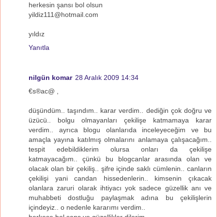
herkesin şansı bol olsun
yildiz111@hotmail.com
yıldız
Yanıtla
nilgün komar
28 Aralık 2009 14:34
€s®ac@ ,
düşündüm.. taşındım.. karar verdim.. dediğin çok doğru ve
üzücü.. bolgu olmayanları çekilişe katmamaya karar
verdim.. ayrıca blogu olanlarıda inceleyeceğim ve bu
amaçla yayına katılmış olmalarını anlamaya çalışacağım..
tespit edebildiklerim olursa onları da çekilişe
katmayacağım.. çünkü bu blogcanlar arasında olan ve
olacak olan bir çekiliş.. şifre içinde saklı cümlenin.. canların
çekilişi yani candan hissedenlerin.. kimsenin çıkacak
olanlara zaruri olarak ihtiyacı yok sadece güzellik anı ve
muhabbeti dostluğu paylaşmak adına bu çekilişlerin
içindeyiz.. o nedenle kararımı verdim..