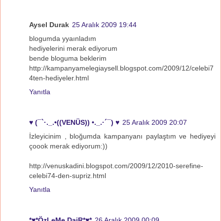
Aysel Durak
25 Aralık 2009 19:44
blogumda yyaınladım
hediyelerini merak ediyorum
bende bloguma beklerim
http://kampanyamelegiaysell.blogspot.com/2009/12/celebi7
4ten-hediyeler.html
Yanıtla
♥ (¯`·._.•((VENÜS)) •._.·´¯) ♥
25 Aralık 2009 20:07
İzleyicinim , bloğumda kampanyanı paylaştım ve hediyeyi
çoook merak ediyorum:))
http://venuskadini.blogspot.com/2009/12/2010-serefine-
celebi74-den-supriz.html
Yanıtla
*♥*ÖzLeMe DaiR*♥*
26 Aralık 2009 00:09