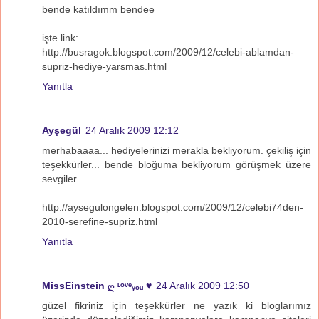
bende katıldımm bendee
işte link:
http://busragok.blogspot.com/2009/12/celebi-ablamdan-
supriz-hediye-yarsmas.html
Yanıtla
Ayşegül
24 Aralık 2009 12:12
merhabaaaa... hediyelerinizi merakla bekliyorum. çekiliş için
teşekkürler... bende bloğuma bekliyorum görüşmek üzere
sevgiler.
http://aysegulongelen.blogspot.com/2009/12/celebi74den-
2010-serefine-supriz.html
Yanıtla
MissEinstein ღ ᶫᵒᵛᵉᵧₒᵤ ♥
24 Aralık 2009 12:50
güzel fikriniz için teşekkürler ne yazık ki bloglarımız