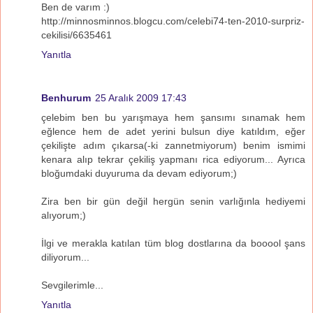
Ben de varım :)
http://minnosminnos.blogcu.com/celebi74-ten-2010-surpriz-
cekilisi/6635461
Yanıtla
Benhurum
25 Aralık 2009 17:43
çelebim ben bu yarışmaya hem şansımı sınamak hem
eğlence hem de adet yerini bulsun diye katıldım, eğer
çekilişte adım çıkarsa(-ki zannetmiyorum) benim ismimi
kenara alıp tekrar çekiliş yapmanı rica ediyorum... Ayrıca
bloğumdaki duyuruma da devam ediyorum;)
Zira ben bir gün değil hergün senin varlığınla hediyemi
alıyorum;)
İlgi ve merakla katılan tüm blog dostlarına da booool şans
diliyorum...
Sevgilerimle...
Yanıtla