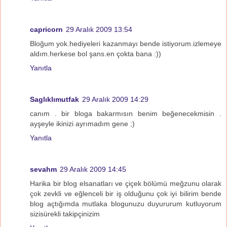
capricorn
29 Aralık 2009 13:54
Bloğum yok.hediyeleri kazanmayı bende istiyorum.izlemeye
aldım.herkese bol şans.en çokta bana :))
Yanıtla
Saglıklımutfak
29 Aralık 2009 14:29
canım . bir bloga bakarmısın benim beğenecekmisin .
ayşeyle ikinizi ayrımadım gene ;)
Yanıtla
sevahm
29 Aralık 2009 14:45
Harika bir blog elsanatları ve çiçek bölümü meğzunu olarak
çok zevkli ve eğlenceli bir iş olduğunu çok iyi bilirim bende
blog açtığımda mutlaka blogunuzu duyururum kutluyorum
sizisürekli takipçinizim