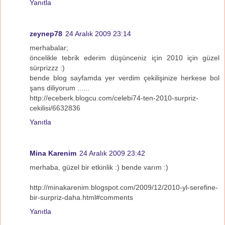
Yanıtla
zeynep78
24 Aralık 2009 23:14
merhabalar;
öncelikle tebrik ederim düşünceniz için 2010 için güzel
sürprizzz :)
bende blog sayfamda yer verdim çekilişinize herkese bol
şans diliyorum ......
http://eceberk.blogcu.com/celebi74-ten-2010-surpriz-
cekilisi/6632836
Yanıtla
Mina Karenim
24 Aralık 2009 23:42
merhaba, güzel bir etkinlik :) bende varım :)
http://minakarenim.blogspot.com/2009/12/2010-yl-serefine-
bir-surpriz-daha.html#comments
Yanıtla