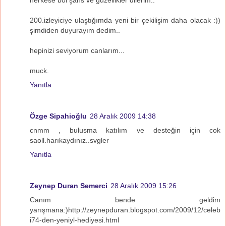
herkese bol şans ve güzellikler dilerim..
200.izleyiciye ulaştığımda yeni bir çekilişim daha olacak :))
şimdiden duyurayım dedim..
hepinizi seviyorum canlarım...
muck.
Yanıtla
Özge Sipahioğlu
28 Aralık 2009 14:38
cnmm , bulusma katılım ve desteğin için cok
saoll.harıkaydınız..svgler
Yanıtla
Zeynep Duran Semerci
28 Aralık 2009 15:26
Canım bende geldim
yarışmana:)http://zeynepduran.blogspot.com/2009/12/celeb
i74-den-yeniyl-hediyesi.html