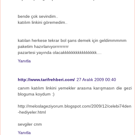
bende çok sevindim..
katılım linkini göremedim..
katılan herkese tekrar bol şans demek için geldimmmmm
paketim hazırlanıyorrrrrrrrr
pazartesi yayında olacakkkkkkkkkkkkkkkk....
Yanıtla
http://www.tarifrehberi.com/
27 Aralık 2009 00:40
canım katılım linkini yemekler arasına karışmasın die gezi
bloguma koydum :)
http://meloslageziyorum.blogspot.com/2009/12/celebi74den
-hediyeler.html
sevgiler cnm
Yanıtla