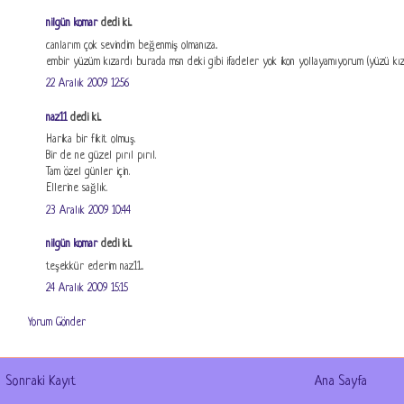
nilgün komar
dedi ki...
canlarım çok sevindim beğenmiş olmanıza..
embir yüzüm kızardı burada msn deki gibi ifadeler yok ikon yollayamıyorum (yüzü kızar
22 Aralık 2009 12:56
naz11
dedi ki...
Harika bir fikit olmuş.
Bir de ne güzel pırıl pırıl.
Tam özel günler için.
Ellerine sağlık.
23 Aralık 2009 10:44
nilgün komar
dedi ki...
teşekkür ederim naz11...
24 Aralık 2009 15:15
Yorum Gönder
Sonraki Kayıt
Ana Sayfa