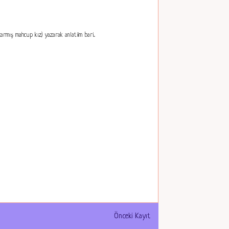
mış mahcup kız) yazarak anlatiim bari...
Önceki Kayıt