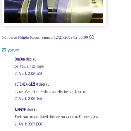
Gönderen
Nilgün Komar
zaman:
12/21/2009 02:53:00 ÖÖ
20 yorum:
DenDen
dedi ki...
çok hoş, elinize sağlık
21 Aralık 2009 05:54
YETENEK-SİZİN
dedi ki...
oy ne güzel fikir hemde ucuz:) ellerine sağlık canım
21 Aralık 2009 08:56
NEFİSE
dedi ki...
Emek harcamışsın.. üstelik fikir de harika canım. Ellerine sağlık...
21 Aralık 2009 10:02