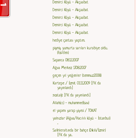
Demirci Köyü - Akçaabat
Demirci Köyü - Akçaabat
Demirci Köyü - Akçaabat
Demirci Köyü - Akçaabat
Demirci Köyü - Akçaabat
hediye çantası yaptım..
pişmiş yumurta sarıları kurabiye oldu..
(fosi'den)
Sapanca 08.12.2007
Ağva Merkez 17.08.2007
geçen yıl yeğenler (temmuz2008)
Kartepe / İzmit 01.11.2009 [FK da
yayınlandı]
::nostalji:: [FK da yayınlandı]
Allah(cc) - muhammed(sav)
el yapımı şarap şişesi / TOKAT
yalnızlar (Ağva/Hacılılı köyü - İstanbul)
...
Salihleraltında bir bahçe (Dikili/İzmir)
[FK da ya...