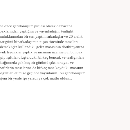
ha önce geridönüşüm projesi olarak damacana
paklarından yaptığım ve yayınladığım tealight
mluklarımdan bir seri yaptım arkadaşlar ve 20 aralık
zar günü bir arkadaşımın nişan töreninde masaları
slemek için kullandık.. gelin masasının dörtbir yanına
yük fiyonklar yaptık ve masanın üzerine pul boncuk
rpip ışıltılar oluşturduk.. birkaç boncuk ve tealightları
ktığımızda çok hoş bir görüntü çıktı ortaya.. ve
safirlerin masalarına da birkaç tane koyduk.. masanın
toğrafları elimize geçince yayınlarım.. bu geridönüşüm
ojem bir yerde işe yaradı ya çok mutlu oldum..