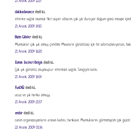
21 Aralık 2009 12:27
dakikadanonce
dedi ki...
ellerine sağlık mumluk fikri süper ablacım. çok şık duruyor. doğum günü mesajın içi
21 Aralık 2009 14:10
Bizim Gibiler
dedi ki...
Mumluklar çok şık olmuş çelebim. Masaların görüntüsü için de sabırsızlanıyorum, bakal
21 Aralık 2009 16:20
Evimin İncileri Belgin
dedi ki...
Çok şık görüntü oluşmuştur ellerinize sağlık. Sevgiyle kalın...
21 Aralık 2009 16:54
FunD@
dedi ki...
ucuz ve şık harika olmuşş
21 Aralık 2009 21:37
embir
dedi ki...
canım organizasyonların aranan kadını, harikasın. Mumluklarını görmemiştim çok güzel 
22 Aralık 2009 01:36