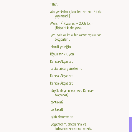
filler..
atölyemizden çıkan ledlerden.. [FK da
yayınlandı]
Mersin / Kızkalesi - 2008 Ekim
[FotoKritik de yayı...
yeni yıla az kala bir kahve molası.. ve
blogcular ...
ebruli yeleğim..
köyün minik üyesi
Darıca-Akçaabat
patikalarda çizmelerim..
Darıca-Akçaabat
Darıca-Akçaabat
büyük dayının eski evi.. (Darıca-
Akçaabat)
portakal2
portakal1
ışıklı denemeler..
yeğenlerim; amcalarına ve
babaannelerine dua ederk...