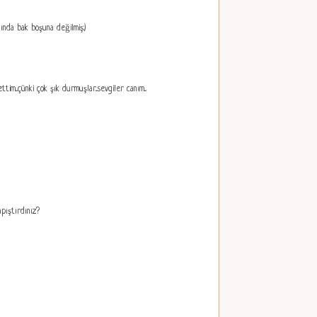
nda bak boşuna değilmiş:)
tim...çünki çok şık durmuşlar...sevgiler canım...
pıştırdınız?