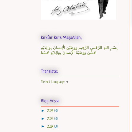
KırkBir Kere MaşaAllah;
بِسْمِ اللهِ الرَّحْمنِ الرَّحِيم وَوَصَّيْنَ الْإِنسَانَ بِوَالِدَيْهِ
حُسْنً وَوَصَّيْنَا الْإِنسَانَ بِوَالِدَيْهِ حُسْنا
Translate;
Select Language
▼
Blog Arşivi
►
2026
(3)
►
2025
(3)
►
2024
(3)