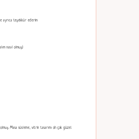
nde ayrıca teşekkür ederim
ım nasıl olmuş:)
olmuş. Masa süsleme, vitrin tasarımı oh çok güzel.