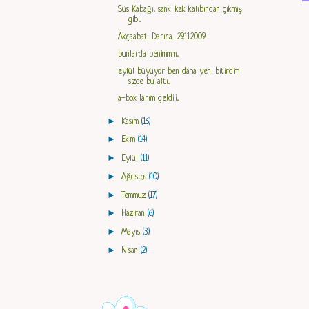
Süs Kabağı.. sanki kek kalıbından çıkmış
gibi..
Akçaabat_Darıca_29.11.2009
bunlarda benimmm...
eylül büyüyor ben daha yeni bitirdim
sizce bu altı...
a-box larım geldiii....
►
Kasım
(16)
►
Ekim
(14)
►
Eylül
(11)
►
Ağustos
(10)
►
Temmuz
(17)
►
Haziran
(6)
►
Mayıs
(3)
►
Nisan
(2)