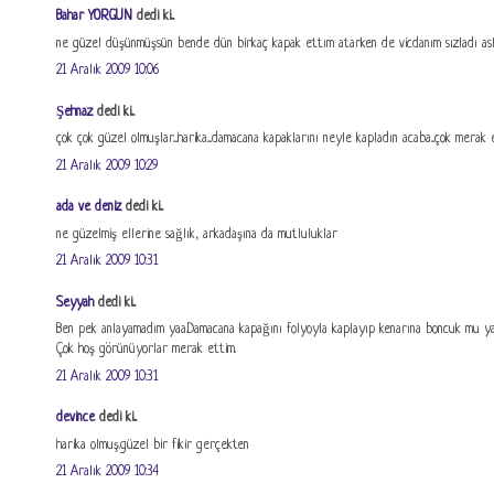
Bahar YORGUN
dedi ki...
ne güzel düşünmüşsün bende dün birkaç kapak ettım atarken de vicdanım sızladı aslı
21 Aralık 2009 10:06
Şehnaz
dedi ki...
çok çok güzel olmuşlar....harika....damacana kapaklarını neyle kapladın acaba...çok merak et
21 Aralık 2009 10:29
ada ve deniz
dedi ki...
ne güzelmiş ellerine sağlık, arkadaşına da mutluluklar
21 Aralık 2009 10:31
Seyyah
dedi ki...
Ben pek anlayamadım yaa.Damacana kapağını folyoyla kaplayıp kenarına boncuk mu ya
Çok hoş görünüyorlar merak ettim.
21 Aralık 2009 10:31
devince
dedi ki...
harika olmuş.güzel bir fikir gerçekten
21 Aralık 2009 10:34