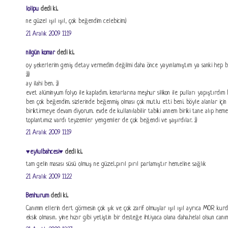
lolipu
dedi ki...
ne güzel ışıl ışıl, çok beğendim celebicim:)
21 Aralık 2009 11:19
nilgün komar
dedi ki...
oy şekerlerim geniş detay vermedim değilmi daha önce yayınlamıştım ya sanki hep bili
:)))
ay ilahi ben.. :))
evet alüminyum folyo ile kapladım.. kenarlarına meşhur silikon ile pulları yapıştırdım
ben çok beğendim.. sizlerinde beğenmiş olması çok mutlu etti beni.. böyle alanlar için g
biriktirmeye devam diyorum.. evde de kullanılabilir tabiki annem biriki tane alıp hem
toplantımız vardı teyzemler yengemler de çok beğendi ve şaşırdılar.. :))
21 Aralık 2009 11:19
♥eylulbahcesi♥
dedi ki...
tam gelin masası süsü olmuş ne güzel...pırıl pırıl parlamıştır hem..eline sağlık
21 Aralık 2009 11:22
Benhurum
dedi ki...
Canımm ellerin dert görmesin çok şık ve çok zarif olmuşlar ışıl ışıl ayrıca MOR kur
eksik olmasın.. yine hızır gibi yetiştin bir desteğe ihtiyaca olana daha..helal olsun canım