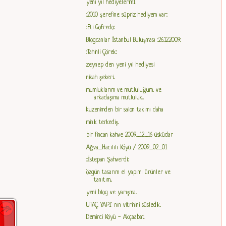
yeni yıl hediyelerim1
::2010 şerefine süpriz hediyem var::
::Eti Gofredo::
Blogcanlar İstanbul Buluşması ::26.12.2009::
::Tahinli Çörek::
zeynep den yeni yıl hediyesi
nikah şekeri...
mumluklarım ve mutluluğum.. ve
arkadaşıma mutluluk...
kuzenimden bir salon takımı daha
minik terkediş..
bir fincan kahve 2009_12_16 üsküdar
Ağva_Hacılılı Köyü / 2009_02_01
:::İstepan Şahverdi:::
özgün tasarım el yapımı ürünler ve
tanıtım...
yeni blog ve yarışma..
UTAÇ YAPI' nın vitrinini süsledik..
Demirci Köyü - Akçaabat