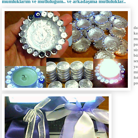
mumluklarım ve mutluluğum.. ve arkadaşıma mutluluklar..
da
ka
mu
pa
sü
bü
se
ya
mi
fo
pr