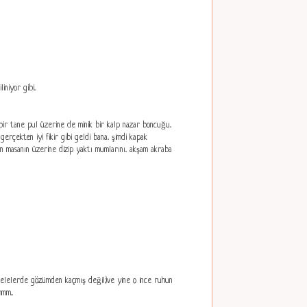
niyor gibi..
 bir tane pul üzerine de minik bir kalp nazar boncuğu..
erçekten iyi fikir gibi geldi bana.. şimdi kapak
en masanın üzerine dizip yaktı mumlarını.. akşam akraba
delelerde gözümden kaçmış değil:)ve yine o ince ruhun
mm...