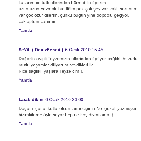
kutlarım ce tatlı ellerinden hürmet ile öperim...
uzun uzun yazmak istediğim pek çok şey var vakit sorunum
var çok özür dilerim, çünkü bugün yine dopdolu geçiyor.
çok öptüm canımm...
Yanıtla
SeViL ( DenizFeneri )
6 Ocak 2010 15:45
Değerli sevgili Teyzemizin ellerinden öpüyor sağlıklı huzurlu
mutlu yaşamlar diliyorum sevdikleri ile..
Nice sağlıklı yaşlara Teyze cim !.
Yanıtla
karabidikim
6 Ocak 2010 23:09
Doğum günü kutlu olsun anneciğinin.Ne güzel yazmışsın
bizimkilerde öyle sayar hep ne hoş diymi ama :)
Yanıtla