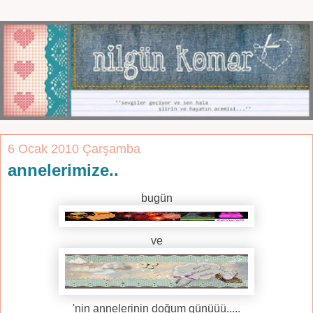
6 Ocak 2010 Çarşamba
annelerimize..
bugün
ve
'nin annelerinin doğum günüüü.....