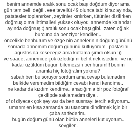
benim annemde aralık sonu ocak başı doğdum diyor ama
gün tam belli değil.. eee tevellüt 49 olunca tabi kiraz ayında,
patatesler toplanırken, zeytinler kırılırken, tütünler dizilirken
doğmuş olma ihtimalleri yüksek oluyor.. annemde kalandar
ayında doğmuş :) aralık sonu ocak başı gibi.. zaten oğlak
burcuna da benziyor kendileri..
öncelikle benhurum ve özge nin annelerinin doğum gününü
sonrada annemim doğum gününü kutluyorum.. pastasını
ağustos da keseceğiz ama kutlama şimdi olsun :))
ve saadet annemide çok özlediğimi belirtmek istedim.. ve ne
kadar üzüldüm bugün bilemezsin benhurum!!! benim
anamla hiç fotoğrafım yokmu?
sabah beri bu soruyor sordum ama cevap bulamadım
belkide veremedim bildiğim cevabı kendi kendime..
ne kadar da kızdım kendime.. anacığımla bir poz fotoğraf
çekilipde saklamadım diye..
of of diyecek çok şey var da ben susmayı tercih ediyorum..
umarım en kısa zamanda bu utancımı dindirmek için bir
çaba sarfederim..
bugün doğum günü olan bütün anneleri kutluyorum..
sevgiler..