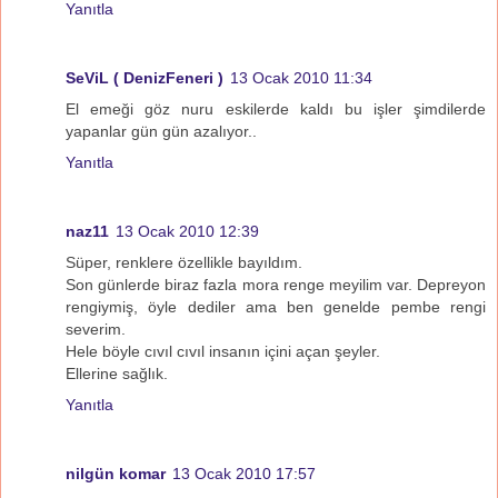
Yanıtla
SeViL ( DenizFeneri )
13 Ocak 2010 11:34
El emeği göz nuru eskilerde kaldı bu işler şimdilerde
yapanlar gün gün azalıyor..
Yanıtla
naz11
13 Ocak 2010 12:39
Süper, renklere özellikle bayıldım.
Son günlerde biraz fazla mora renge meyilim var. Depreyon
rengiymiş, öyle dediler ama ben genelde pembe rengi
severim.
Hele böyle cıvıl cıvıl insanın içini açan şeyler.
Ellerine sağlık.
Yanıtla
nilgün komar
13 Ocak 2010 17:57