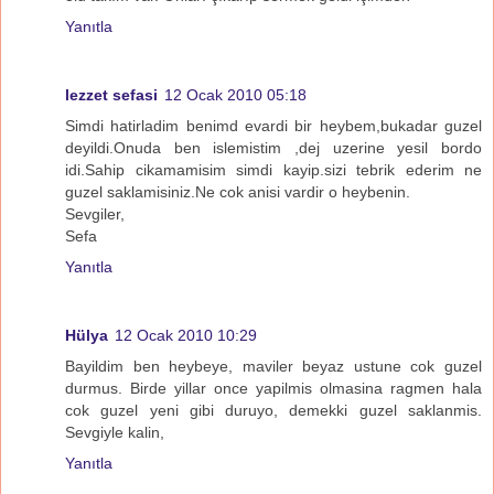
Yanıtla
lezzet sefasi
12 Ocak 2010 05:18
Simdi hatirladim benimd evardi bir heybem,bukadar guzel
deyildi.Onuda ben islemistim ,dej uzerine yesil bordo
idi.Sahip cikamamisim simdi kayip.sizi tebrik ederim ne
guzel saklamisiniz.Ne cok anisi vardir o heybenin.
Sevgiler,
Sefa
Yanıtla
Hülya
12 Ocak 2010 10:29
Bayildim ben heybeye, maviler beyaz ustune cok guzel
durmus. Birde yillar once yapilmis olmasina ragmen hala
cok guzel yeni gibi duruyo, demekki guzel saklanmis.
Sevgiyle kalin,
Yanıtla