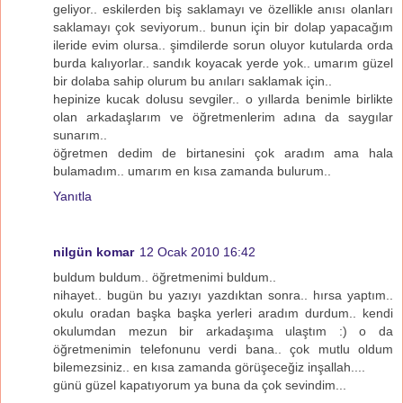
geliyor.. eskilerden biş saklamayı ve özellikle anısı olanları
saklamayı çok seviyorum.. bunun için bir dolap yapacağım
ileride evim olursa.. şimdilerde sorun oluyor kutularda orda
burda kalıyorlar.. sandık koyacak yerde yok.. umarım güzel
bir dolaba sahip olurum bu anıları saklamak için..
hepinize kucak dolusu sevgiler.. o yıllarda benimle birlikte
olan arkadaşlarım ve öğretmenlerim adına da saygılar
sunarım..
öğretmen dedim de birtanesini çok aradım ama hala
bulamadım.. umarım en kısa zamanda bulurum..
Yanıtla
nilgün komar
12 Ocak 2010 16:42
buldum buldum.. öğretmenimi buldum..
nihayet.. bugün bu yazıyı yazdıktan sonra.. hırsa yaptım..
okulu oradan başka başka yerleri aradım durdum.. kendi
okulumdan mezun bir arkadaşıma ulaştım :) o da
öğretmenimin telefonunu verdi bana.. çok mutlu oldum
bilemezsiniz.. en kısa zamanda görüşeceğiz inşallah....
günü güzel kapatıyorum ya buna da çok sevindim...