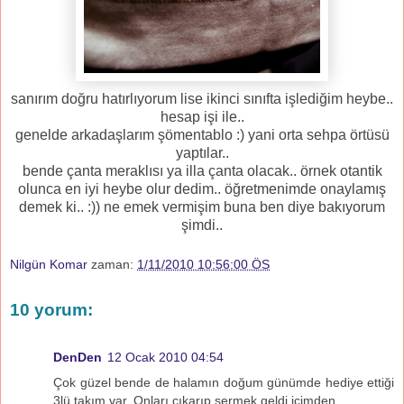
sanırım doğru hatırlıyorum lise ikinci sınıfta işlediğim heybe..
hesap işi ile..
genelde arkadaşlarım şömentablo :) yani orta sehpa örtüsü
yaptılar..
bende çanta meraklısı ya illa çanta olacak.. örnek otantik
olunca en iyi heybe olur dedim.. öğretmenimde onaylamış
demek ki.. :)) ne emek vermişim buna ben diye bakıyorum
şimdi..
Nilgün Komar
zaman:
1/11/2010 10:56:00 ÖS
10 yorum:
DenDen
12 Ocak 2010 04:54
Çok güzel bende de halamın doğum günümde hediye ettiği
3lü takım var. Onları çıkarıp sermek geldi içimden