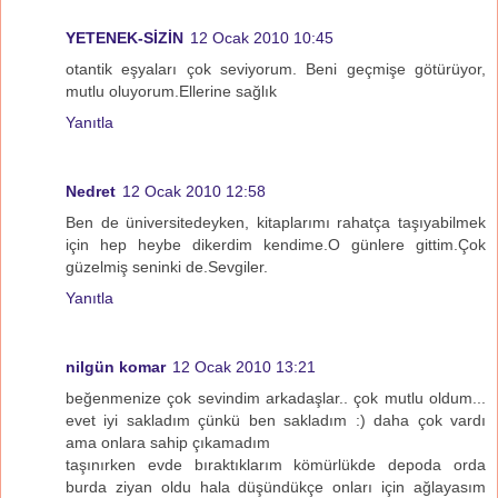
YETENEK-SİZİN
12 Ocak 2010 10:45
otantik eşyaları çok seviyorum. Beni geçmişe götürüyor,
mutlu oluyorum.Ellerine sağlık
Yanıtla
Nedret
12 Ocak 2010 12:58
Ben de üniversitedeyken, kitaplarımı rahatça taşıyabilmek
için hep heybe dikerdim kendime.O günlere gittim.Çok
güzelmiş seninki de.Sevgiler.
Yanıtla
nilgün komar
12 Ocak 2010 13:21
beğenmenize çok sevindim arkadaşlar.. çok mutlu oldum...
evet iyi sakladım çünkü ben sakladım :) daha çok vardı
ama onlara sahip çıkamadım
taşınırken evde bıraktıklarım kömürlükde depoda orda
burda ziyan oldu hala düşündükçe onları için ağlayasım