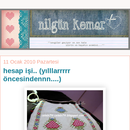
11 Ocak 2010 Pazartesi
hesap işi.. (yılllarrrrr
öncesindennn....)