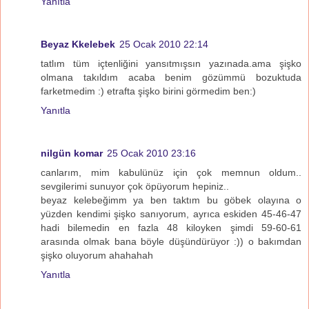
Yanıtla
Beyaz Kkelebek
25 Ocak 2010 22:14
tatlım tüm içtenliğini yansıtmışsın yazınada.ama şişko
olmana takıldım acaba benim gözümmü bozuktuda
farketmedim :) etrafta şişko birini görmedim ben:)
Yanıtla
nilgün komar
25 Ocak 2010 23:16
canlarım, mim kabulünüz için çok memnun oldum..
sevgilerimi sunuyor çok öpüyorum hepiniz..
beyaz kelebeğimm ya ben taktım bu göbek olayına o
yüzden kendimi şişko sanıyorum, ayrıca eskiden 45-46-47
hadi bilemedin en fazla 48 kiloyken şimdi 59-60-61
arasında olmak bana böyle düşündürüyor :)) o bakımdan
şişko oluyorum ahahahah
Yanıtla