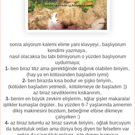
sonra alıyorum kalemi elime yani klavyeyi.. başlıyorum
kendimi yazmaya..
nasıl olacaksa bu tabi bilmiyorum o yüzden başlıyorum
uydurmaya;
1-
ben biraz titiz ama gerektiğinde dağınık olabilen biriyim..
(hay ya en kötüsünden başladım iyimi)
2-
ben birazda kısa bodur ve şişko biriyim..
(kötüden başladım yetmedi.. kötülemeye de başladım :))
az biraz sevdiklerimi kıskanırım..
3-
benim en büyük zevkim elişlerim.. tığlar şişler makaralar
iplikler kumaşlar örgüler.. bu yüzden 6-7 yaşlarında annemin
dikiş makinesini bozdum, bebeğime elbise dikmeye
çalışırken :)
4-
az biraz tutumlu az biraz savruk biriyim.. oğlak burcuyum
da tutumluluk ordan ama dünya boş diyen bir felsefem var
ordan da savrukluk geliyor.. işte denge kurmaya