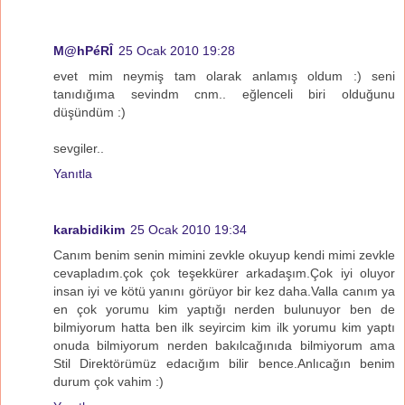
M@hPéRÎ
25 Ocak 2010 19:28
evet mim neymiş tam olarak anlamış oldum :) seni
tanıdığıma sevindm cnm.. eğlenceli biri olduğunu
düşündüm :)
sevgiler..
Yanıtla
karabidikim
25 Ocak 2010 19:34
Canım benim senin mimini zevkle okuyup kendi mimi zevkle
cevapladım.çok çok teşekkürer arkadaşım.Çok iyi oluyor
insan iyi ve kötü yanını görüyor bir kez daha.Valla canım ya
en çok yorumu kim yaptığı nerden bulunuyor ben de
bilmiyorum hatta ben ilk seyircim kim ilk yorumu kim yaptı
onuda bilmiyorum nerden bakılcağınıda bilmiyorum ama
Stil Direktörümüz edacığım bilir bence.Anlıcağın benim
durum çok vahim :)