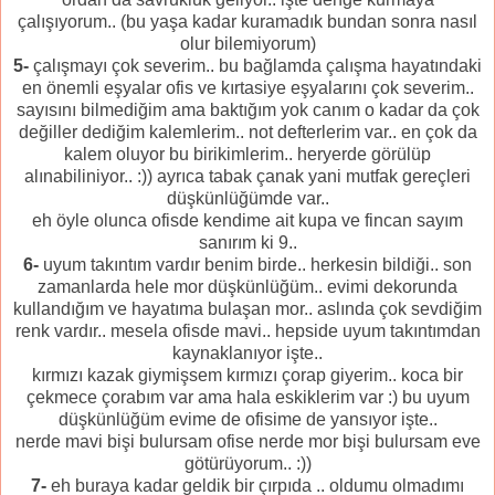
çalışıyorum.. (bu yaşa kadar kuramadık bundan sonra nasıl
olur bilemiyorum)
5-
çalışmayı çok severim.. bu bağlamda çalışma hayatındaki
en önemli eşyalar ofis ve kırtasiye eşyalarını çok severim..
sayısını bilmediğim ama baktığım yok canım o kadar da çok
değiller dediğim kalemlerim.. not defterlerim var.. en çok da
kalem oluyor bu birikimlerim.. heryerde görülüp
alınabiliniyor.. :)) ayrıca tabak çanak yani mutfak gereçleri
düşkünlüğümde var..
eh öyle olunca ofisde kendime ait kupa ve fincan sayım
sanırım ki 9..
6-
uyum takıntım vardır benim birde.. herkesin bildiği.. son
zamanlarda hele mor düşkünlüğüm.. evimi dekorunda
kullandığım ve hayatıma bulaşan mor.. aslında çok sevdiğim
renk vardır.. mesela ofisde mavi.. hepside uyum takıntımdan
kaynaklanıyor işte..
kırmızı kazak giymişsem kırmızı çorap giyerim.. koca bir
çekmece çorabım var ama hala eskiklerim var :) bu uyum
düşkünlüğüm evime de ofisime de yansıyor işte..
nerde mavi bişi bulursam ofise nerde mor bişi bulursam eve
götürüyorum.. :))
7-
eh buraya kadar geldik bir çırpıda .. oldumu olmadımı