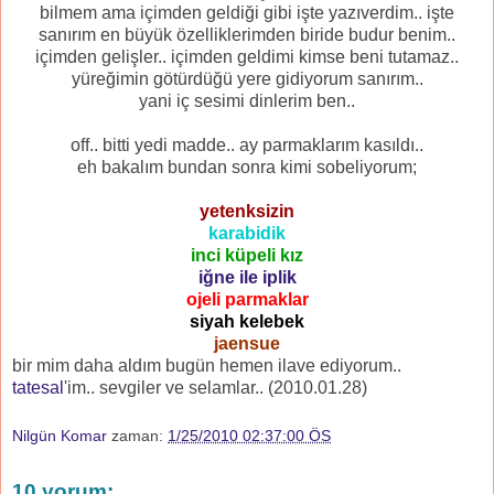
bilmem ama içimden geldiği gibi işte yazıverdim.. işte
sanırım en büyük özelliklerimden biride budur benim..
içimden gelişler.. içimden geldimi kimse beni tutamaz..
yüreğimin götürdüğü yere gidiyorum sanırım..
yani iç sesimi dinlerim ben..
off.. bitti yedi madde.. ay parmaklarım kasıldı..
eh bakalım bundan sonra kimi sobeliyorum;
yetenksizin
karabidik
inci küpeli kız
iğne ile iplik
ojeli parmaklar
siyah kelebek
jaensue
bir mim daha aldım bugün hemen ilave ediyorum..
tatesal
'im.. sevgiler ve selamlar.. (2010.01.28)
Nilgün Komar
zaman:
1/25/2010 02:37:00 ÖS
10 yorum: