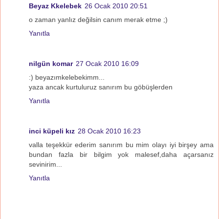
Beyaz Kkelebek
26 Ocak 2010 20:51
o zaman yanlız değilsin canım merak etme ;)
Yanıtla
nilgün komar
27 Ocak 2010 16:09
:) beyazımkelebekimm...
yaza ancak kurtuluruz sanırım bu göbüşlerden
Yanıtla
inci küpeli kız
28 Ocak 2010 16:23
valla teşekkür ederim sanırım bu mim olayı iyi birşey ama
bundan fazla bir bilgim yok malesef,daha açarsanız
sevinirim...
Yanıtla