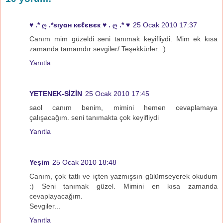
♥ .* ღ .*ѕιуαн кєℓєвєк ♥ . ღ .* ♥
25 Ocak 2010 17:37
Canım mim güzeldi seni tanımak keyifliydi. Mim ek kısa
zamanda tamamdır sevgiler/ Teşekkürler. :)
Yanıtla
YETENEK-SİZİN
25 Ocak 2010 17:45
saol canım benim, mimini hemen cevaplamaya
çalışacağım. seni tanımakta çok keyifliydi
Yanıtla
Yeşim
25 Ocak 2010 18:48
Canım, çok tatlı ve içten yazmışsın gülümseyerek okudum
:) Seni tanımak güzel. Mimini en kısa zamanda
cevaplayacağım.
Sevgiler...
Yanıtla