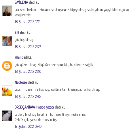
SMİLENA
dedi ki...
transfer baskımı dekopajmı yaptın.şahane bişey olmuş ya...bayıldım yapytıklarına.çocu
sevgilerimle
18 Şubat 2012 17:11
Elif
dedi ki...
çok hoş olmuş
18 Şubat 2012 21:27
Hilal
dedi ki...
çok güzel olmuş Nilgünüm her zamanki gibi. ellerine sağlık
18 Şubat 2012 21:50
Noblesse
dedi ki...
tepsinin deseni ne hoşmuş, eskitme tam kıvamında, harika olmuş.
18 Şubat 2012 22:03
ÖRGÜÇANTAM-Hatice yazıcı
dedi ki...
tablo gibi olmuş bayılırım bu fenerli kıyı resimlerine .
DENİZ çok şanslı daim olsun inş.
19 Şubat 2012 02:40