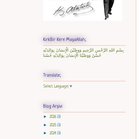
KırkBir Kere MaşaAllah;
بِسْمِ اللهِ الرَّحْمنِ الرَّحِيم وَوَصَّيْنَ الْإِنسَانَ بِوَالِدَيْهِ
حُسْنً وَوَصَّيْنَا الْإِنسَانَ بِوَالِدَيْهِ حُسْنا
Translate;
Select Language
▼
Blog Arşivi
►
2026
(3)
►
2025
(3)
►
2024
(3)