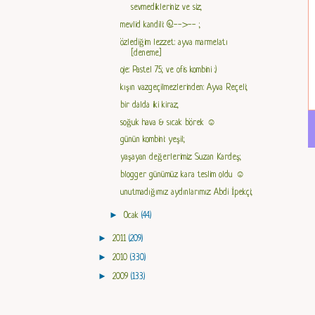
sevmedikleriniz ve siz;
mevlid kandili: @-->-- ;
özlediğim lezzet: ayva marmelatı
[deneme]
oje: Pastel 75; ve ofis kombini :)
kışın vazgeçilmezlerinden: Ayva Reçeli;
bir dalda iki kiraz;
soğuk hava & sıcak börek ☺
günün kombini: yeşil;
yaşayan değerlerimiz: Suzan Kardeş;
blogger günümüz kara teslim oldu ☺
unutmadığımız aydınlarımız: Abdi İpekçi;
►
Ocak
(44)
►
2011
(209)
►
2010
(330)
►
2009
(133)