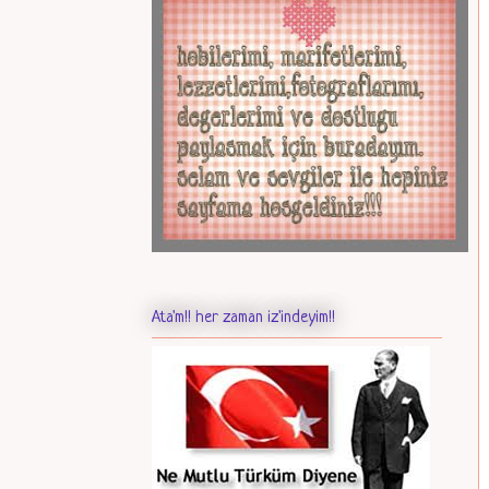
Ata'm!! her zaman iz'indeyim!!