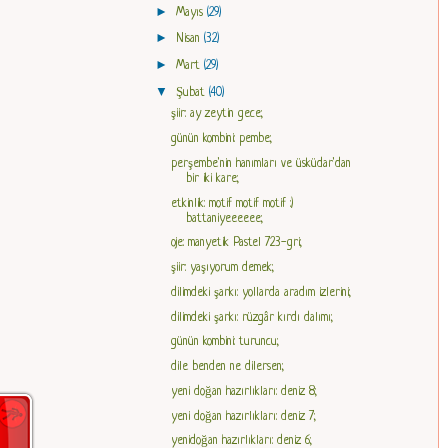
►
Mayıs
(29)
►
Nisan
(32)
►
Mart
(29)
▼
Şubat
(40)
şiir: ay zeytin gece;
günün kombini: pembe;
perşembe'nin hanımları ve üsküdar'dan
bir iki kare;
etkinlik: motif motif motif :)
battaniyeeeeee;
oje: manyetik Pastel 723-gri;
şiir: yaşıyorum demek;
dilimdeki şarkı: yollarda aradım izlerini;
dilimdeki şarkı: rüzgâr kırdı dalımı;
günün kombini: turuncu;
dile benden ne dilersen;
yeni doğan hazırlıkları: deniz 8;
yeni doğan hazırlıkları: deniz 7;
yenidoğan hazırlıkları: deniz 6;