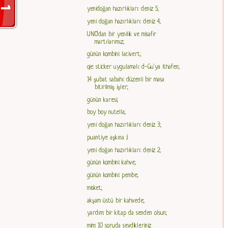
yenidoğan hazırlıkları: deniz 5;
yeni doğan hazırlıkları: deniz 4;
UNO'dan bir yenilik ve misafir
martılarımız;
günün kombini: lacivert;
oje: sticker uygulamalı: d-Gu'ya ithafen;
14 şubat sabahı: düzenli bir masa
bitirilmiş işler;
günün karesi;
boy boy nutella;
yeni doğan hazırlıkları: deniz 3;
puantiye aşkına :)
yeni doğan hazırlıkları: deniz 2;
günün kombini: kahve;
günün kombini: pembe;
misket;
akşam üstü bir kahvede;
yardım: bir kitap da senden olsun;
mim: 10 soruda sevdikleriniz