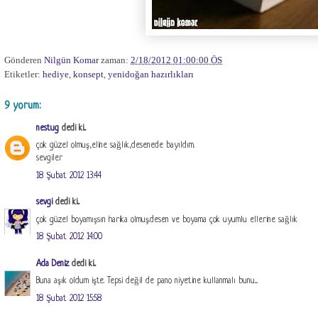
Gönderen
Nilgün Komar
zaman:
2/18/2012 01:00:00 ÖS
Etiketler:
hediye
,
konsept
,
yenidoğan hazırlıkları
9 yorum:
nestug
dedi ki...
çok güzel olmuş,eline sağlık,desenede bayıldım.
sevgiler
18 Şubat 2012 13:44
sevgi
dedi ki...
çok güzel boyamışsın harika olmuş.desen ve boyama çok uyumlu ellerine sağlık
18 Şubat 2012 14:00
Ada Deniz
dedi ki...
Buna aşık oldum işte. Tepsi değil de pano niyetine kullanmalı bunu....
18 Şubat 2012 15:58