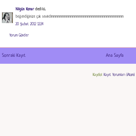
Nilgün Komar
dedi ki...
beğendiğinize çok sevindimmmmmmmmmmmmmmmmmmmmmmmmmmmmmmmmmm
20 Şubat 2012 12:24
Yorum Gönder
Sonraki Kayıt
Ana Sayfa
Kaydol:
Kayıt Yorumları (Atom)