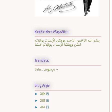
KırkBir Kere MaşaAllah;
بِسْمِ اللهِ الرَّحْمنِ الرَّحِيم وَوَصَّيْنَ الْإِنسَانَ بِوَالِدَيْهِ
حُسْنً وَوَصَّيْنَا الْإِنسَانَ بِوَالِدَيْهِ حُسْنا
Translate;
Select Language
▼
Blog Arşivi
►
2026
(3)
►
2025
(3)
►
2024
(3)