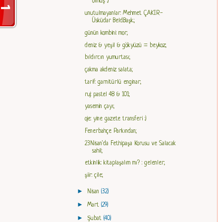
olmuş :)
unutulmayanlar: Mehmet ÇAKIR-
Üsküdar Beld.Başk.;
günün kombini: mor;
deniz & yeşil & gökyüzü = beykoz;
bıldırcın yumurtası;
çakma akdeniz salata;
tarif: garnitürlü enginar;
ruj: pastel 48 & 101;
yasemin çayı;
oje: yine gazete transferi :)
Fenerbahçe Parkından;
23Nisan'da Fethipaşa Korusu ve Salacak
sahil;
etkinlik: kitaplaşalım mı? : gelenler;
şiir: çile;
►
Nisan
(32)
►
Mart
(29)
►
Şubat
(40)