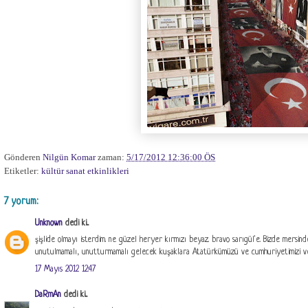
Gönderen
Nilgün Komar
zaman:
5/17/2012 12:36:00 ÖS
Etiketler:
kültür sanat etkinlikleri
7 yorum:
Unknown
dedi ki...
şişlide olmayı isterdim. ne güzel heryer kırmızı beyaz. bravo sarıgül'e. Bizde mers
unutulmamalı, unutturmamalı gelecek kuşaklara Atatürkümüzü ve cumhuriyetimizi ve de
17 Mayıs 2012 12:47
DaRmAn
dedi ki...