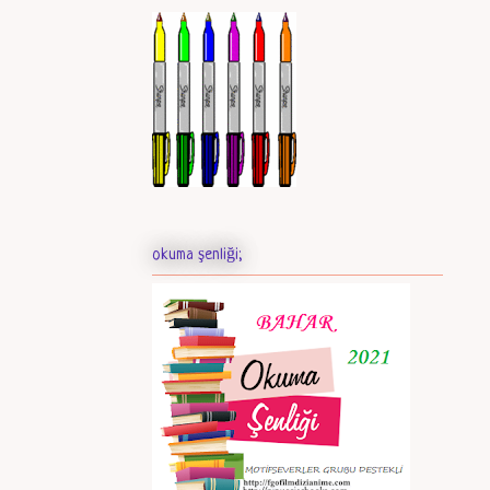
okuma şenliği;