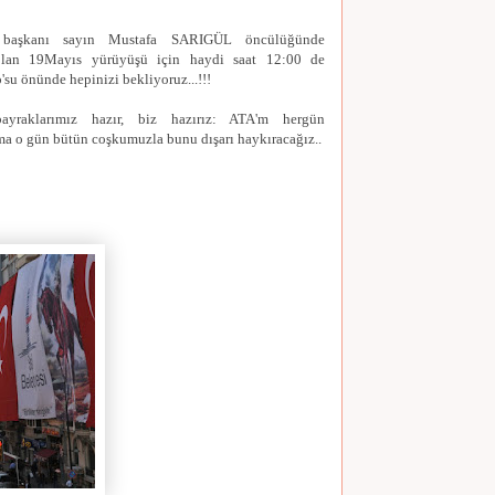
e başkanı sayın Mustafa SARIGÜL öncülüğünde
olan 19Mayıs yürüyüşü için haydi saat 12:00 de
u önünde hepinizi bekliyoruz...!!!
bayraklarımız hazır, biz hazırız: ATA'm hergün
ma o gün bütün coşkumuzla bunu dışarı haykıracağız..