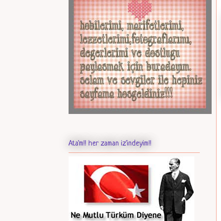
Ata'm!! her zaman iz'indeyim!!