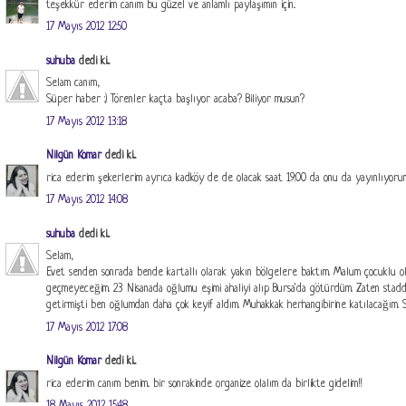
teşekkür ederim canım bu güzel ve anlamlı paylaşımın için..
17 Mayıs 2012 12:50
suhuba
dedi ki...
Selam canım,
Süper haber :) Törenler kaçta başlıyor acaba? Biliyor musun?
17 Mayıs 2012 13:18
Nilgün Komar
dedi ki...
rica ederim şekerlerim ayrıca kadköy de de olacak saat 19:00 da onu da yayınlıyoru
17 Mayıs 2012 14:08
suhuba
dedi ki...
Selam,
Evet senden sonrada bende kartallı olarak yakın bölgelere baktım. Malum çocuklu olu
geçmeyeceğim. 23 Nisanada oğlumu eşimi ahaliyi alıp Bursa'da götürdüm. Zaten st
getirmişti ben oğlumdan daha çok keyif aldım. Muhakkak herhangibirine katılacağım. 
17 Mayıs 2012 17:08
Nilgün Komar
dedi ki...
rica ederim canım benim.. bir sonrakinde organize olalım da birlikte gidelim!!