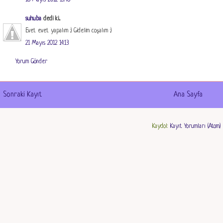
18 Mayıs 2012 15:48
suhuba
dedi ki...
Evet evet yapalım :) Gidelim coşalım :)
21 Mayıs 2012 14:13
Yorum Gönder
Sonraki Kayıt
Ana Sayfa
Kaydol:
Kayıt Yorumları (Atom)