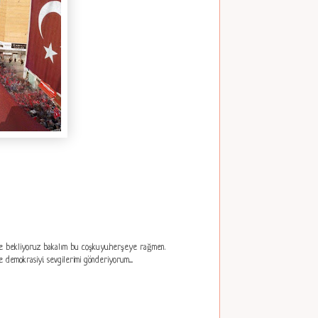
inde bekliyoruz bakalım bu coşkuyu.herşeye rağmen.
mokrasiyi. sevgilerimi gönderiyorum.....