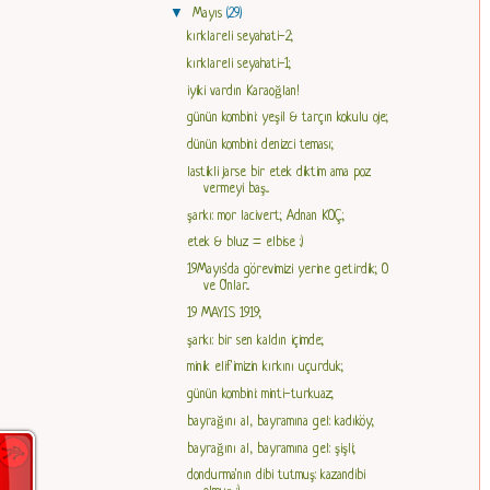
▼
Mayıs
(29)
kırklareli seyahati-2;
kırklareli seyahati-1;
iyiki vardın Karaoğlan!
günün kombini: yeşil & tarçın kokulu oje;
dünün kombini: denizci teması;
lastikli jarse bir etek diktim ama poz
vermeyi baş...
şarkı: mor lacivert; Adnan KOÇ;
etek & bluz = elbise :)
19Mayıs'da görevimizi yerine getirdik; O
ve O'nlar...
19 MAYIS 1919;
şarkı: bir sen kaldın içimde;
minik elif'imizin kırkını uçurduk;
günün kombini: minti-turkuaz;
bayrağını al, bayramına gel: kadıköy;
bayrağını al, bayramına gel: şişli;
dondurma'nın dibi tutmuş: kazandibi