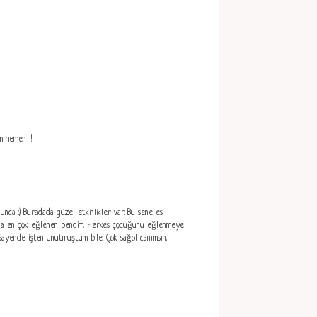
m hemen !!
nca :) Buradada güzel etkinlikler var. Bu sene es
adda en çok eğlenen bendim. Herkes çocuğunu eğlenmeye
Sayende işten unutmuştum bile. Çok sağol canımsın.