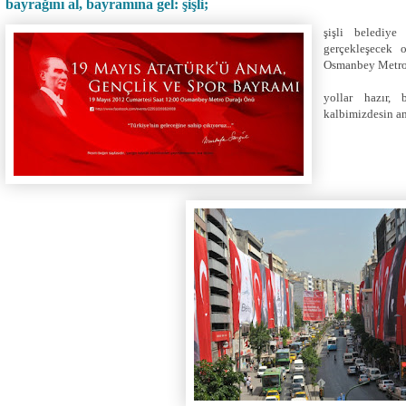
bayrağını al, bayramına gel: şişli;
şişli belediy
gerçekleşecek 
Osmanbey Metro's
yollar hazır, 
kalbimizdesin a