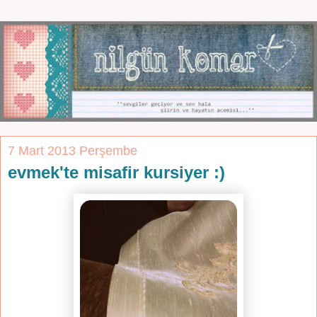
7 Mart 2013 Perşembe
evmek'te misafir kursiyer :)