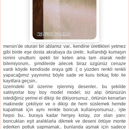
mersin'de oturan bir ablamız var.. kendine ürettikleri yetmez
gibi birde eşe dosta akrabaya da üretir.. kullandığı kumaşın
ismini unuttum: ipekli bir keten ama tam olarak nedir
bilemiyorum.. şimdilerde ailecek biraz üzgünüz cenaze
vardı köyde kendiside oraya gitti :( o yüzden renkli renkli
yapacağımız yayınımız böyle sade ve kuru birkaç foto ile
kayıtlara geçsin..
üzerindeki tül üzerine işlenmiş desenler.. bu şekilde
satılıyorlar boy boy model model; siz alıp örtünüzün
istediğiniz yerine el dikişi ile dikiyorsunuz.. örtünün kenarları
makinede çekiliyor ve o dikişi de hem süslemek hemde
kapatmak için aynı renkte boncuk kullanıyorsunuz.. işte
hepsi bu.. buraya kadar herşey kolay, zor olan yanı:
boncukları eşit aralıklarla dikmek ve deseni örtüye monte
ederken potluk yapmamak.. bunlarıda aşmak için sadece