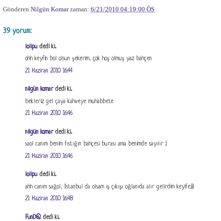
Gönderen
Nilgün Komar
zaman:
6/21/2010 04:19:00 ÖS
39 yorum:
lolipu
dedi ki...
ohh keyfin bol olsun şekerim, çok hoş olmuş yaz bahçen
21 Haziran 2010 16:44
nilgün komar
dedi ki...
bekleriz gel çaya kahveye muhabbete
21 Haziran 2010 16:46
nilgün komar
dedi ki...
saol canım benim fıstığın bahçesi burası ama benimde sayılır :)
21 Haziran 2010 16:46
lolipu
dedi ki...
ahh canım sağol, İstanbul da olsam iş çıkışı oğlanıda alır gelirdim keyife:)))
21 Haziran 2010 16:48
FunD@
dedi ki...