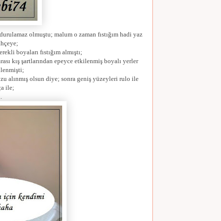
de durulamaz olmuştu; malum o zaman fıstığım hadi yaz
ahçeye;
rekli boyaları fıstığım almıştı;
sı kış şartlarından epeyce etkilenmiş boyalı yerler
lenmişti;
ozu alınmış olsun diye; sonra geniş yüzeyleri rulo ile
a ile;
.