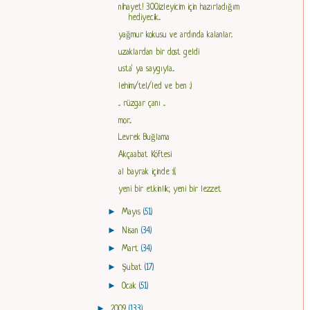
nihayet! 300.izleyicim için hazırladığım
hediyecik...
yağmur kokusu ve ardında kalanlar..
uzaklardan bir dost geldi
usta' ya saygıyla...
lehim/tel/led ve ben :)
... rüzgar çanı ...
mor...
Levrek Buğlama
Akçaabat Köftesi
al bayrak içinde :((
yeni bir etkinlik; yeni bir lezzet
►
Mayıs
(51)
►
Nisan
(34)
►
Mart
(34)
►
Şubat
(17)
►
Ocak
(51)
►
2009
(133)