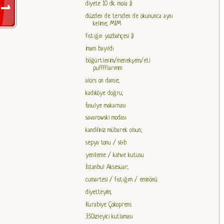
diyete 10 dk. mola :))
düzden de tersden de okununca aynı
kelime; MİM
fıstığın yazbahçesi :))
imam bayıldı
böğürtlenim/menekşem/eti
pufffflarımm
alors on danse;
kadıköye doğru;
fasulye makarnası
savarowski modası
kandiliniz mübarek olsun;
sepya tonu / s&b
yenileme / kahve kutusu
İstanbul Aksesuar;
cumartesi / fıstığım / eminönü
diyetteyim;
Kurabiye Çokoprens
350.izleyici kutlaması