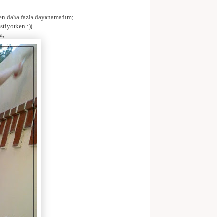
ben daha fazla dayanamadım;
stiyorken :))
a;