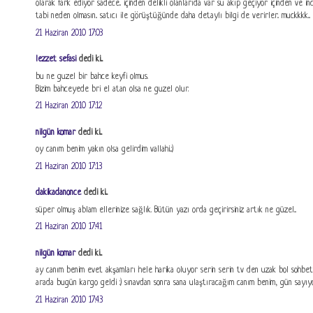
olarak fark ediyor sadece.. içinden delikli olanlarıda var su akıp geçiyor içinden ve in
tabi neden olmasın.. satıcı ile görüştüğünde daha detaylı bilgi de verirler.. muckkkk...
21 Haziran 2010 17:03
lezzet sefasi
dedi ki...
bu ne guzel bir bahce keyfi olmus.
Bizim bahceyede bri el atan olsa ne guzel olur.
21 Haziran 2010 17:12
nilgün komar
dedi ki...
oy canım benim yakın olsa gelirdim vallahi..:)
21 Haziran 2010 17:13
dakikadanonce
dedi ki...
süper olmuş ablam ellerinize sağlık. Bütün yazı orda geçirirsiniz artık ne güzel...
21 Haziran 2010 17:41
nilgün komar
dedi ki...
ay canım benim evet akşamları hele harika oluyor serin serin tv den uzak bol sohbet e
arada bugün kargo geldi :) sınavdan sonra sana ulaştıracağım canım benim, gün sayıyo
21 Haziran 2010 17:43