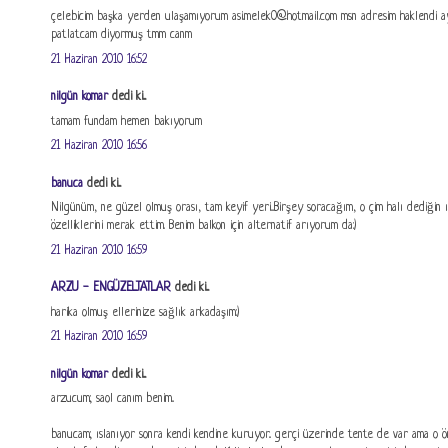
çelebicim başka yerden ulaşamıyorum asi.melek0@hotmail.com msn adresim haklendi a
patlatcam diyormuş tmm canm
21 Haziran 2010 16:52
nilgün komar
dedi ki...
tamam fundam hemen bakıyorum
21 Haziran 2010 16:56
banuca
dedi ki...
Nilgünüm, ne güzel olmuş orası, tam keyif yeri...Birşey soracağım, o çim halı dediğin 
özelliklerini merak ettim. Benim balkon için alternatif arıyorum da:)
21 Haziran 2010 16:59
ARZU - ENGÜZELTATLAR
dedi ki...
harika olmuş ellerinize sağlık arkadaşım:)
21 Haziran 2010 16:59
nilgün komar
dedi ki...
arzucum; saol canım benim..
banucam; ıslanıyor sonra kendi kendine kuruyor.. gerçi üzerinde tente de var ama o öne