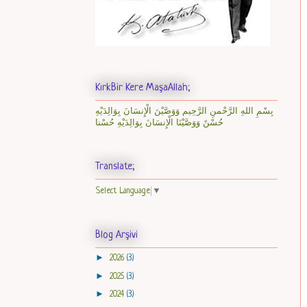
KırkBir Kere MaşaAllah;
بِسْمِ اللهِ الرَّحْمنِ الرَّحِيم وَوَصَّيْنَ الْإِنسَانَ بِوَالِدَيْهِ
حُسْنً وَوَصَّيْنَا الْإِنسَانَ بِوَالِدَيْهِ حُسْنا
Translate;
Select Language
▼
Blog Arşivi
►
2026
(3)
►
2025
(3)
►
2024
(3)