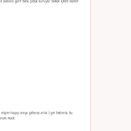
ce olanlara göre daha çabuk kuruyor.. balkon içinde olabilir
lişleri kapıp oraya gidecez artık :) gel bekleriz.. bu
rum.. muck..