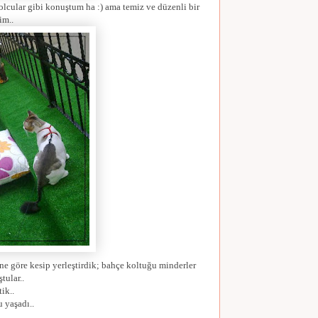
olcular gibi konuştum ha :) ama temiz ve düzenli bir
im..
ne göre kesip yerleştirdik; bahçe koltuğu minderler
tular..
ik..
 yaşadı..