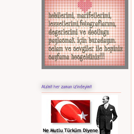
Ata'm!! her zaman iz'indeyim!!