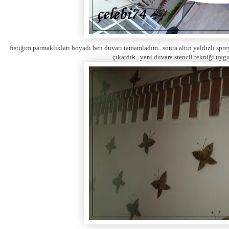
fıstığım parmaklıkları boyadı ben duvarı tamamladım.. sonra altın yaldızlı spre
çıkardık.. yani duvara stencil tekniği uyg