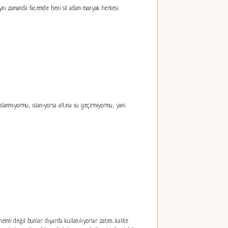
ynı zamanda facemde beni sil adam manyak herkesi
ıslanmıyormu, ıslanıyorsa altına su geçirmiyormu, yani
mli değil bunlar dışarda kullanılıyorlar zaten.. kalite