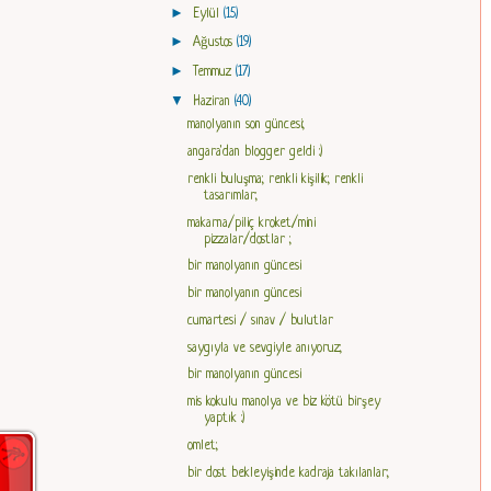
►
Eylül
(15)
►
Ağustos
(19)
►
Temmuz
(17)
▼
Haziran
(40)
manolyanın son güncesi;
angara'dan blogger geldi :)
renkli buluşma; renkli kişilik; renkli
tasarımlar;
makarna/piliç kroket/mini
pizzalar/dostlar ;
bir manolyanın güncesi
bir manolyanın güncesi
cumartesi / sınav / bulutlar
saygıyla ve sevgiyle anıyoruz;
bir manolyanın güncesi
mis kokulu manolya ve biz kötü birşey
yaptık :)
omlet;
bir dost bekleyişinde kadraja takılanlar;