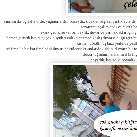
sanırım iki üç hafta oldu, yağmurlardan önceydi.. sıcaklar başlamış artık evler
sezonunu açalım dedi ve çıktık b
eksik gedik ne var bir baktık, duvar ve parmaklıklar için ge
hemen giriştik boyaya; çok büyük ustalık yapamadık; dış duvar olduğu için bura
kısmen dökülmüş bazı yerlerde yeşil
tel fırça ile bir kat fırçaladık duvarı dökülecek kısımlar dökülsün, duvarın bir t
dekor tuğlaların aralarını düz fırç
boyadık, boyadık, boyadık..