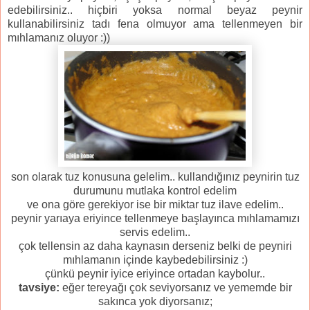
edebilirsiniz.. hiçbiri yoksa normal beyaz peynir
kullanabilirsiniz tadı fena olmuyor ama tellenmeyen bir
mıhlamanız oluyor :))
son olarak tuz konusuna gelelim.. kullandığınız peynirin tuz
durumunu mutlaka kontrol edelim
ve ona göre gerekiyor ise bir miktar tuz ilave edelim..
peynir yarıaya eriyince tellenmeye başlayınca mıhlamamızı
servis edelim..
çok tellensin az daha kaynasın derseniz belki de peyniri
mıhlamanın içinde kaybedebilirsiniz :)
çünkü peynir iyice eriyince ortadan kaybolur..
tavsiye:
eğer tereyağı çok seviyorsanız ve yememde bir
sakınca yok diyorsanız;