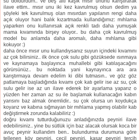
su doldurdum.. ve beş altı kaşık mısır ununu karıştırarak
ilave ettim.. mısır unu iki kez kavrulmuş olsun dedim ya
şöyleki tek kavrulmuş olan mısırdan yapılanın rengi daha
açık oluyor hani balık kızartmada kullandığımız: mıhlama
yaparken onu kullanırsak açık renkli tadı daha yumuşak
mama kıvamında birşey oluyor.. bu daha çok kavrulmuş
model bu anlamda daha aromalı, daha mıhlama gibi
kokuyor :)
daha önce mısır unu kullandıysanız suyun içindeki kıvamını
az çok bilirsiniz.. ilk önce çok sulu gibi gözüksede ısınmaya
ve kaynamaya başlayınca muhallebi gibi katılaşacağını
görürsünüz.. bu noktada yani kaynayınca ara ara
karıştırmaya devam edelim ki dibi tutmasın.. ve göz göz
patlamaya başladığında kıvamı çok katı gelir ise az su, çok
sulu gelir ise az un ilave ederek bir ayarlama yaparız o
yüzden her zaman az su ile başlamak kullanacağın kabın
yarısını baz almak önemlidir.. su çok olursa un koydukça
koyarız ve kabına sığmayan bir mıhlama yapmış olabilir kab
değiştirmek zorunda kalabiliriz :)
doğru kıvamı tutturduğunuzu anladığınızda peyniri ilave
edebilirsiniz.. yine bu sütlük için baz alacak olursak koca bir
avuç peynir kullandım ben.. bulundurma durumuna göre
tellenen köy peyniri, çeçil peyniri, kaşar peyniri tercih