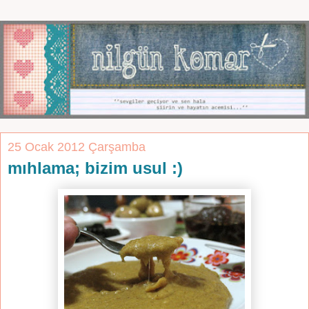
25 Ocak 2012 Çarşamba
mıhlama; bizim usul :)