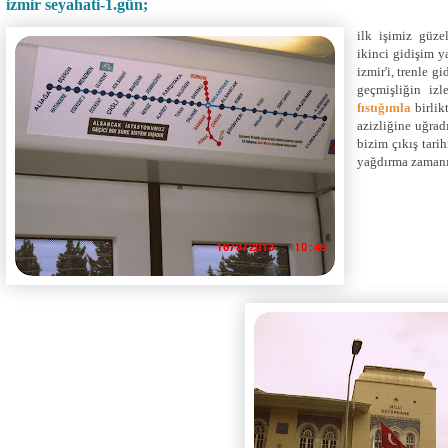
izmir seyahati-1.gün;
ilk işimiz güze
ikinci gidişim 
izmir'i, trenle g
geçmişliğin izl
fıstığımla
birlik
azizliğine uğrad
bizim çıkış tari
yağdırma zamanın