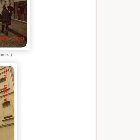
rımız :)