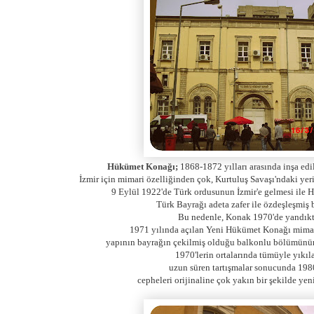
Hükümet Konağı;
1868-1872 yılları arasında inşa e
İzmir için mimari özelliğinden çok, Kurtuluş Savaşı'ndaki yeri
9 Eylül 1922'de Türk ordusunun İzmir'e gelmesi ile 
Türk Bayrağı adeta zafer ile özdeşleşmiş 
Bu nedenle, Konak 1970'de yandıkt
1971 yılında açılan Yeni Hükümet Konağı mimar
yapının bayrağın çekilmiş olduğu balkonlu bölümünü
1970'lerin ortalarında tümüyle yıkı
uzun süren tartışmalar sonucunda 198
cepheleri orijinaline çok yakın bir şekilde yeni