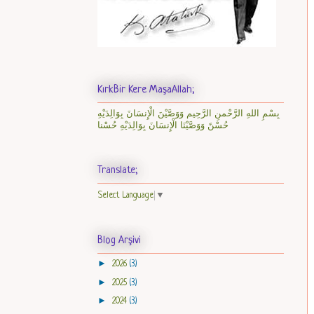
KırkBir Kere MaşaAllah;
بِسْمِ اللهِ الرَّحْمنِ الرَّحِيم وَوَصَّيْنَ الْإِنسَانَ بِوَالِدَيْهِ
حُسْنً وَوَصَّيْنَا الْإِنسَانَ بِوَالِدَيْهِ حُسْنا
Translate;
Select Language
▼
Blog Arşivi
►
2026
(3)
►
2025
(3)
►
2024
(3)