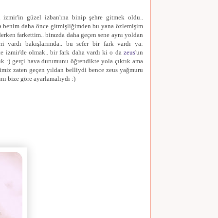
l izmir'in güzel izban'ına binip şehre gitmek oldu..
ya benim daha önce gitmişliğimden bu yana özlemişim
iderken farkettim.. birazda daha geçen sene aynı yoldan
eri vardı bakışlarımda.. bu sefer bir fark vardı ya:
te izmir'de olmak.. bir fark daha vardı ki o da
zeus
'un
ık :) gerçi hava durumunu öğrendikte yola çıktık ama
himiz zaten geçen yıldan belliydi bence zeus yağmuru
ı bize göre ayarlamalıydı :)