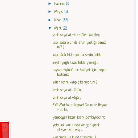
►
Haziran
(8)
►
Mayıs
(15)
►
Nisan
(32)
▼
Mart
(22)
izmir seyahati-3: cep'ten kareler;
kapı süsü olur da altın yastığı olmaz
mı? :)
kapı süsü bitti: çok da sevimli oldu;
zeytinyağlı taze bakla yemeği;
hayvan figürlü bir faaliyet için: leopar
kostümü;
Yıllar sonra kalıp çıkarıyorum :)
izmir seyahati-2.gün;
izmir seyahati-1.gün;
EKS Mutfakta: Nomad Tarım ile Beyaz
Hindiba;
yenidoğan hazırlıkları: pembişleerrr;
yolculuk var a dostlar: görüşmek
isteyenler mesaj ...
işyeri'nde ve kup'ta tiramisu :)