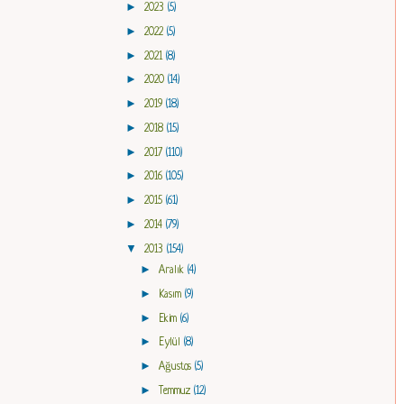
►
2023
(5)
►
2022
(5)
►
2021
(8)
►
2020
(14)
►
2019
(18)
►
2018
(15)
►
2017
(110)
►
2016
(105)
►
2015
(61)
►
2014
(79)
▼
2013
(154)
►
Aralık
(4)
►
Kasım
(9)
►
Ekim
(6)
►
Eylül
(8)
►
Ağustos
(5)
►
Temmuz
(12)