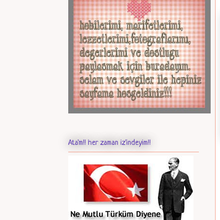
Ata'm!! her zaman iz'indeyim!!