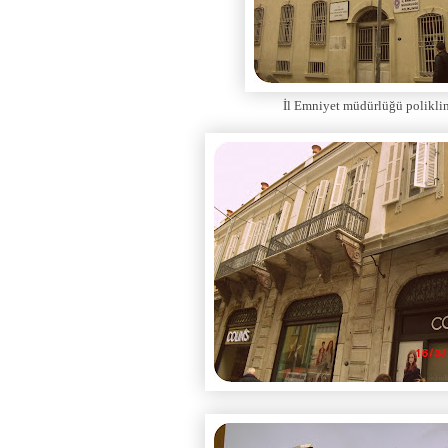
İl Emniyet müdürlüğü poliklin