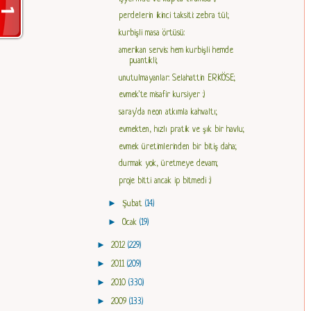
perdelerin ikinci taksiti: zebra tül;
kurbişli masa örtüsü:
amerikan servis: hem kurbişli hemde
puantikli;
unutulmayanlar: Selahattin ERKÖSE;
evmek'te misafir kursiyer :)
saray'da neon atkımla kahvaltı;
evmekten, hızlı pratik ve şık bir havlu;
evmek üretimlerinden bir bitiş daha;
durmak yok, üretmeye devam;
proje bitti ancak ip bitmedi :)
►
Şubat
(14)
►
Ocak
(19)
►
2012
(229)
►
2011
(209)
►
2010
(330)
►
2009
(133)