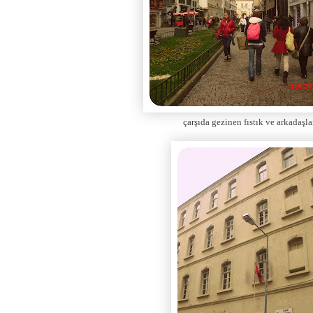
çarşıda gezinen fıstık ve arkadaşla