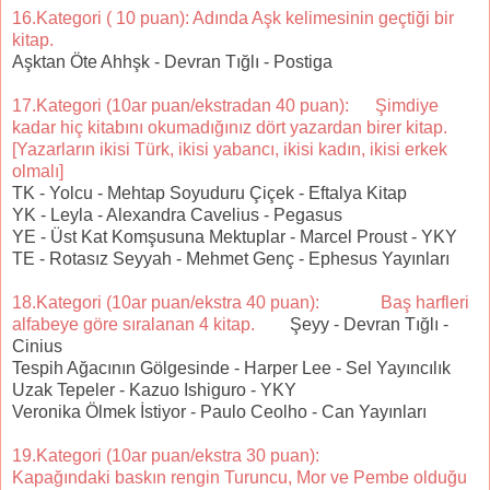
16.Kategori ( 10 puan): Adında Aşk kelimesinin geçtiği bir
kitap.
Aşktan Öte Ahhşk - Devran Tığlı - Postiga
17.Kategori (10ar puan/ekstradan 40 puan): Şimdiye
kadar hiç kitabını okumadığınız dört yazardan birer kitap.
[Yazarların ikisi Türk, ikisi yabancı, ikisi kadın, ikisi erkek
olmalı]
TK - Yolcu - Mehtap Soyuduru Çiçek - Eftalya Kitap
YK - Leyla - Alexandra Cavelius - Pegasus
YE - Üst Kat Komşusuna Mektuplar - Marcel Proust - YKY
TE - Rotasız Seyyah - Mehmet Genç - Ephesus Yayınları
18.Kategori (10ar puan/ekstra 40 puan): Baş harfleri
alfabeye göre sıralanan 4 kitap.
Şeyy - Devran Tığlı -
Cinius
Tespih Ağacının Gölgesinde - Harper Lee - Sel Yayıncılık
Uzak Tepeler - Kazuo Ishiguro - YKY
Veronika Ölmek İstiyor - Paulo Ceolho - Can Yayınları
19.Kategori (10ar puan/ekstra 30 puan):
Kapağındaki baskın rengin Turuncu, Mor ve Pembe olduğu