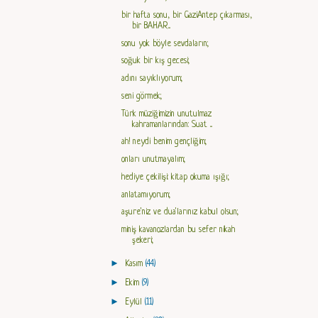
bir hafta sonu, bir GaziAntep çıkarması,
bir BAHAR...
sonu yok böyle sevdaların;
soğuk bir kış gecesi;
adını sayıklıyorum;
seni görmek;
Türk müziğimizin unutulmaz
kahramanlarından: Suat ...
ah! neydi benim gençliğim;
onları unutmayalım;
hediye çekilişi: kitap okuma ışığı;
anlatamıyorum;
aşure'niz ve dua'larınız kabul olsun;
miniş kavanozlardan bu sefer nikah
şekeri;
►
Kasım
(44)
►
Ekim
(9)
►
Eylül
(11)