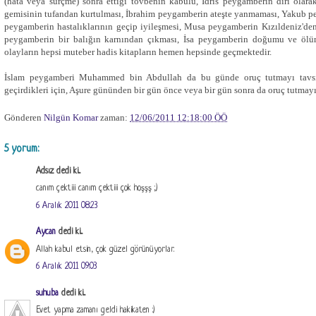
(hata veya sürçme) sonra ettiği tövbenin kabulü, İdris peygamberin diri olar
gemisinin tufandan kurtulması, İbrahim peygamberin ateşte yanmaması, Yakub 
peygamberin hastalıklarının geçip iyileşmesi, Musa peygamberin Kızıldeniz'den 
peygamberin bir balığın karnından çıkması, İsa peygamberin doğumu ve ölümd
olayların hepsi muteber hadis kitapların hemen hepsinde geçmektedir.
İslam peygamberi Muhammed bin Abdullah da bu günde oruç tutmayı tavsiy
geçirdikleri için, Aşure gününden bir gün önce veya bir gün sonra da oruç tutmayı 
Gönderen
Nilgün Komar
zaman:
12/06/2011 12:18:00 ÖÖ
5 yorum:
Adsız dedi ki...
canım çektiii canım çektiii çok hoşşş ;)
6 Aralık 2011 08:23
Aycan
dedi ki...
Allah kabul etsin, çok güzel görünüyorlar.
6 Aralık 2011 09:03
suhuba
dedi ki...
Evet yapma zamanı geldi hakikaten :)