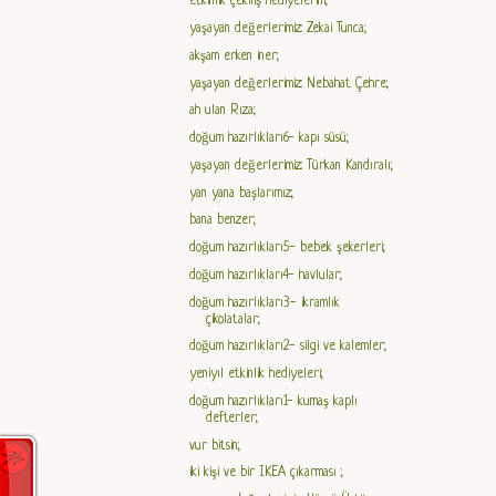
etkinlik çekiliş hediyelerim;
yaşayan değerlerimiz: Zekai Tunca;
akşam erken iner;
yaşayan değerlerimiz: Nebahat Çehre;
ah ulan Rıza;
doğum hazırlıkları6- kapı süsü;
yaşayan değerlerimiz: Türkan Kandıralı;
yan yana başlarımız;
bana benzer;
doğum hazırlıkları5- bebek şekerleri;
doğum hazırlıkları4- havlular;
doğum hazırlıkları3- ikramlık
çikolatalar;
doğum hazırlıkları2- silgi ve kalemler;
yeniyıl etkinlik hediyeleri;
doğum hazırlıkları1- kumaş kaplı
defterler;
vur bitsin;
iki kişi ve bir IKEA çıkarması ;