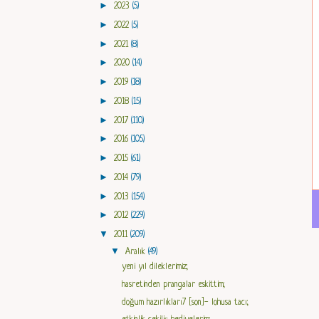
►
2023
(5)
►
2022
(5)
►
2021
(8)
►
2020
(14)
►
2019
(18)
►
2018
(15)
►
2017
(110)
►
2016
(105)
►
2015
(61)
►
2014
(79)
►
2013
(154)
►
2012
(229)
▼
2011
(209)
▼
Aralık
(49)
yeni yıl dileklerimiz;
hasretinden prangalar eskittim;
doğum hazırlıkları7 [son]- lohusa tacı;