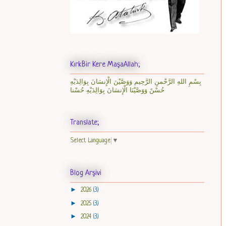
KırkBir Kere MaşaAllah;
بِسْمِ اللهِ الرَّحْمنِ الرَّحِيم وَوَصَّيْنَ الْإِنسَانَ بِوَالِدَيْهِ
حُسْنً وَوَصَّيْنَا الْإِنسَانَ بِوَالِدَيْهِ حُسْنا
Translate;
Select Language
▼
Blog Arşivi
►
2026
(3)
►
2025
(3)
►
2024
(3)