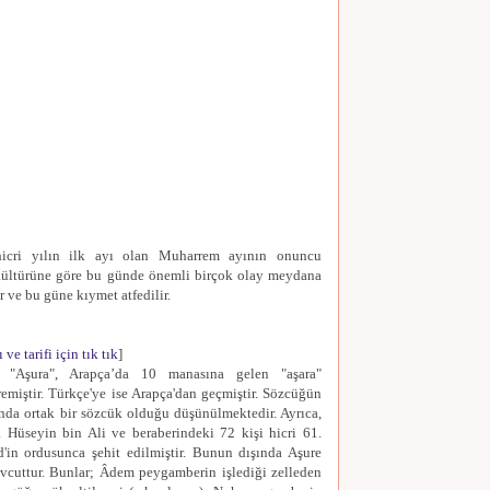
cri yılın ilk ayı olan Muharrem ayının onuncu
kültürüne göre bu günde önemli birçok olay meydana
r ve bu güne kıymet atfedilir.
ve tarifi için tık tık
]
li "Aşura", Arapça’da 10 manasına gelen "aşara"
emiştir. Türkçe'ye ise Arapça'dan geçmiştir. Sözcüğün
ında ortak bir sözcük olduğu düşünülmektedir. Ayrıca,
 Hüseyin bin Ali ve beraberindeki 72 kişi hicri 61.
in ordusunca şehit edilmiştir. Bunun dışında Aşure
evcuttur. Bunlar; Âdem peygamberin işlediği zelleden