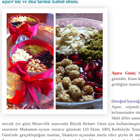
aşure'niz ve dua'larınız kabul olsun;
Aşura Günü;
hi
günüdür. İslam 
geldiğine inanılı
[
fotoğraf kaynağı 
Aşure, orijina
kelimesinden tür
Sâmî diller aras
sözcük (ve gün) Musevilik inancında Büyük Kefaret Günü için kullanılmıştır.
senesinin Muharrem ayının onuncu gününde (10 Ekim, 680) Kerbela'da Yezid'
Günü'nde gerçekleştiğine inanlan, İslamiyet açısından mutlu edici şeyler de m