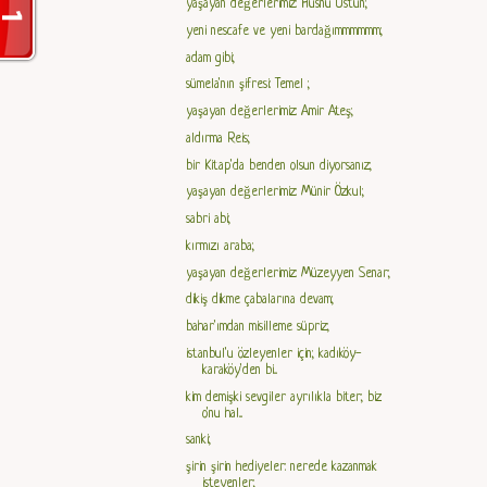
yaşayan değerlerimiz: Hüsnü Üstün;
yeni nescafe ve yeni bardağımmmmmm;
adam gibi;
sümela'nın şifresi: Temel ;
yaşayan değerlerimiz: Amir Ateş;
aldırma Reis;
bir Kitap'da benden olsun diyorsanız;
yaşayan değerlerimiz: Münir Özkul;
sabri abi;
kırmızı araba;
yaşayan değerlerimiz: Müzeyyen Senar;
dikiş dikme çabalarına devam;
bahar'ımdan misilleme süpriz;
istanbul'u özleyenler için; kadıköy-
karaköy'den bi...
kim demişki sevgiler ayrılıkla biter; biz
o'nu hal...
sanki;
şirin şirin hediyeler: nerede kazanmak
isteyenler;