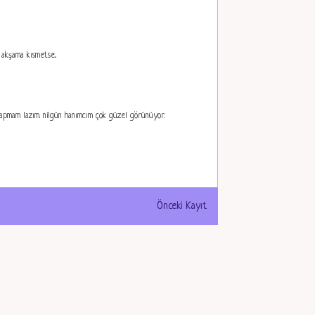
 akşama kısmetse..
pmam lazım. nilgün hanımcım çok güzel görünüyor.
Önceki Kayıt