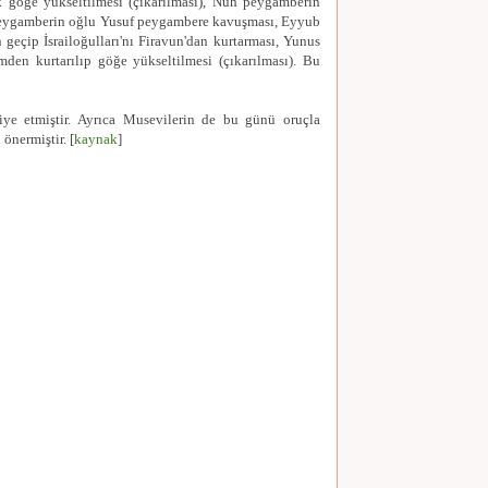
ak göğe yükseltilmesi (çıkarılması), Nuh peygamberin
peygamberin oğlu Yusuf peygambere kavuşması, Eyyub
geçip İsrailoğulları'nı Firavun'dan kurtarması, Yunus
en kurtarılıp göğe yükseltilmesi (çıkarılması). Bu
e etmiştir. Ayrıca Musevilerin de bu günü oruçla
önermiştir. [
kaynak
]