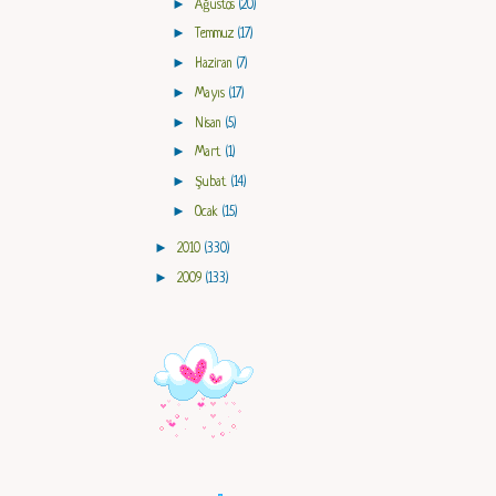
►
Ağustos
(20)
►
Temmuz
(17)
►
Haziran
(7)
►
Mayıs
(17)
►
Nisan
(5)
►
Mart
(1)
►
Şubat
(14)
►
Ocak
(15)
►
2010
(330)
►
2009
(133)