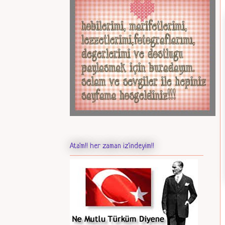
Ata'm!! her zaman iz'indeyim!!