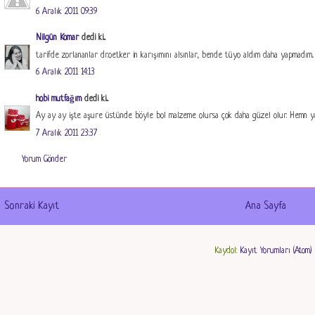
6 Aralık 2011 09:39
Nilgün Komar
dedi ki...
tarifde zorlananlar dr.oetker in karışımını alsınlar, bende tüyo aldım daha yapmadım..
6 Aralık 2011 14:13
hobi mutfağım
dedi ki...
Ay ay ay işte aşure üstünde böyle bol malzeme olursa çok daha güzel olur. Hemn ya
7 Aralık 2011 23:37
Yorum Gönder
Sonraki Kayıt
Ana Sayfa
Kaydol:
Kayıt Yorumları (Atom)