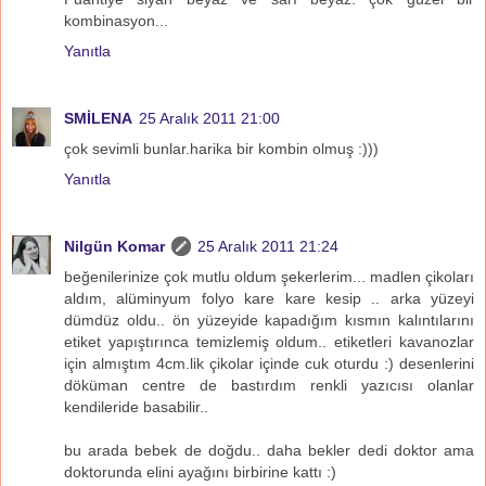
kombinasyon...
Yanıtla
SMİLENA
25 Aralık 2011 21:00
çok sevimli bunlar.harika bir kombin olmuş :)))
Yanıtla
Nilgün Komar
25 Aralık 2011 21:24
beğenilerinize çok mutlu oldum şekerlerim... madlen çikoları
aldım, alüminyum folyo kare kare kesip .. arka yüzeyi
dümdüz oldu.. ön yüzeyide kapadığım kısmın kalıntılarını
etiket yapıştırınca temizlemiş oldum.. etiketleri kavanozlar
için almıştım 4cm.lik çikolar içinde cuk oturdu :) desenlerini
döküman centre de bastırdım renkli yazıcısı olanlar
kendileride basabilir..
bu arada bebek de doğdu.. daha bekler dedi doktor ama
doktorunda elini ayağını birbirine kattı :)