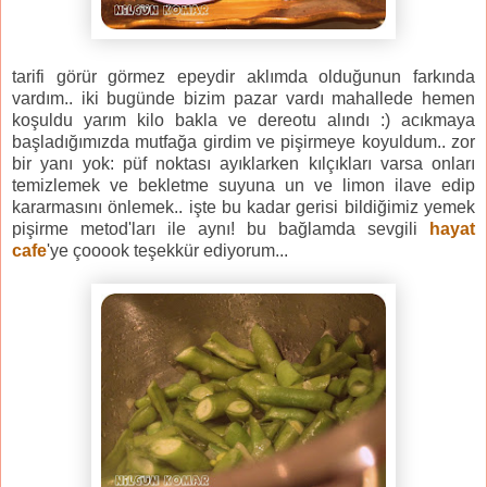
tarifi görür görmez epeydir aklımda olduğunun farkında
vardım.. iki bugünde bizim pazar vardı mahallede hemen
koşuldu yarım kilo bakla ve dereotu alındı :) acıkmaya
başladığımızda mutfağa girdim ve pişirmeye koyuldum.. zor
bir yanı yok: püf noktası ayıklarken kılçıkları varsa onları
temizlemek ve bekletme suyuna un ve limon ilave edip
kararmasını önlemek.. işte bu kadar gerisi bildiğimiz yemek
pişirme metod'ları ile aynı! bu bağlamda sevgili
hayat
cafe
'ye çooook teşekkür ediyorum...