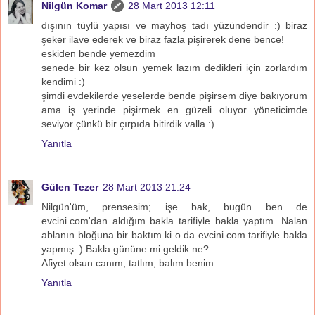
Nilgün Komar
28 Mart 2013 12:11
dışının tüylü yapısı ve mayhoş tadı yüzündendir :) biraz
şeker ilave ederek ve biraz fazla pişirerek dene bence!
eskiden bende yemezdim
senede bir kez olsun yemek lazım dedikleri için zorlardım
kendimi :)
şimdi evdekilerde yeselerde bende pişirsem diye bakıyorum
ama iş yerinde pişirmek en güzeli oluyor yöneticimde
seviyor çünkü bir çırpıda bitirdik valla :)
Yanıtla
Gülen Tezer
28 Mart 2013 21:24
Nilgün'üm, prensesim; işe bak, bugün ben de
evcini.com'dan aldığım bakla tarifiyle bakla yaptım. Nalan
ablanın bloğuna bir baktım ki o da evcini.com tarifiyle bakla
yapmış :) Bakla gününe mi geldik ne?
Afiyet olsun canım, tatlım, balım benim.
Yanıtla