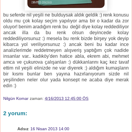
bu seferde nil yeşili ne bulduysak aldık geldik :) renk konusu
oldu mu çok kolay seçim yapılıyor ama bir o kadar da zor
oluyor! benim aradığım renk bu değil diye kolay reddediliyor
ancak illa da bu renk olsun deyincede kolay
reddediliyorsunuz :) mesela bu renk bizde birşey yok deyip
kibarca yol veriliyorsunuz :) ancak beni bu kadar ince
analizlerimde reddetmeyen alışveriş yaptığım çok nadide
insanlar var.. kadıköy'den hatice abla, ekrem abi, mehmet
amca ve çukurova çalışanları :) dükkanlarını kaç kez tavaf
ettim nil yeşili elinizde ne var diyerek :) aldığım kumaşların
bir kısmı bunlar ben yayına hazırlanıyorum sizde nil
yeşilinden neler olur yada konsept ne acaba diye merak
edin :)
Nilgün Komar
zaman:
4/16/2013 12:45:00 ÖS
2 yorum:
Adsız
16 Nisan 2013 14:00