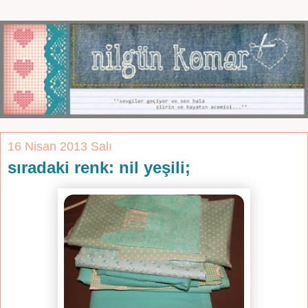
16 Nisan 2013 Salı
sıradaki renk: nil yeşili;