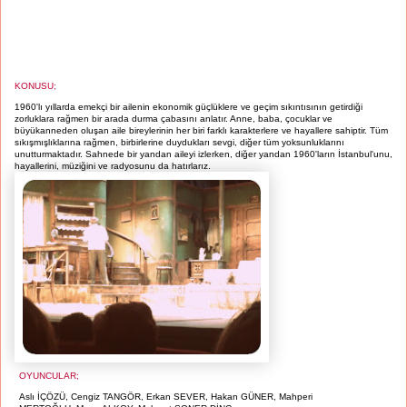
KONUSU;
1960'lı yıllarda emekçi bir ailenin ekonomik güçlüklere ve geçim sıkıntısının getirdiği
zorluklara rağmen bir arada durma çabasını anlatır. Anne, baba, çocuklar ve
büyükanneden oluşan aile bireylerinin her biri farklı karakterlere ve hayallere sahiptir. Tüm
sıkışmışlıklarına rağmen, birbirlerine duydukları sevgi, diğer tüm yoksunluklarını
unutturmaktadır. Sahnede bir yandan aileyi izlerken, diğer yandan 1960'ların İstanbul'unu,
hayallerini, müziğini ve radyosunu da hatırlarız.
OYUNCULAR;
Aslı İÇÖZÜ, Cengiz TANGÖR, Erkan SEVER, Hakan GÜNER, Mahperi