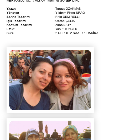
MERTOĞLU, Mana ALKOY, Mehmet SONER DİNÇ
Yazan
:
Turgut ÖZAKMAN
Yöneten
:
Yıldırım Fikret URAĞ
Sahne Tasarımı
:
Rıfkı DEMİRELLİ
Işık Tasarımı
:
Özcan ÇELİK
Kostüm Tasarımı
:
Zuhal SOY
Efekt
:
Yusuf TUNCER
Süre
:
2 PERDE 2 SAAT 15 DAKİKA