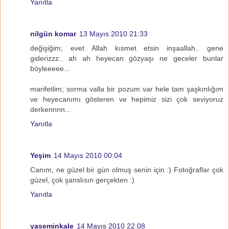
Yanıtla
nilgün komar
13 Mayıs 2010 21:33
değişiğim; evet Allah kısmet etsin inşaallah.. gene
giderizzz.. ah ah heyecan gözyaşı ne geceler bunlar
böyleeeee...
marifetlim; sorma valla bir pozum var hele tam şaşkınlığım
ve heyecanımı gösteren ve hepimiz sizi çok seviyoruz
derkennnn...
Yanıtla
Yeşim
14 Mayıs 2010 00:04
Canım, ne güzel bir gün olmuş senin için :) Fotoğraflar çok
güzel, çok şanslısın gerçekten :)
Yanıtla
yaseminkale
14 Mayıs 2010 22:08