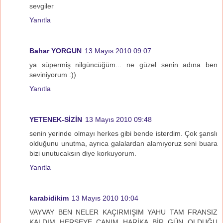
sevgiler
Yanıtla
Bahar YORGUN
13 Mayıs 2010 09:07
ya süpermiş nilgüncüğüm... ne güzel senin adına ben
seviniyorum :))
Yanıtla
YETENEK-SİZİN
13 Mayıs 2010 09:48
senin yerinde olmayı herkes gibi bende isterdim. Çok şanslı
olduğunu unutma, ayrıca galalardan alamıyoruz seni buara
bizi unutucaksın diye korkuyorum.
Yanıtla
karabidikim
13 Mayıs 2010 10:04
VAYVAY BEN NELER KAÇIRMIŞIM YAHU TAM FRANSIZ
KALDIM HERŞEYE CANIM HARİKA BİR GÜN OLDUĞU