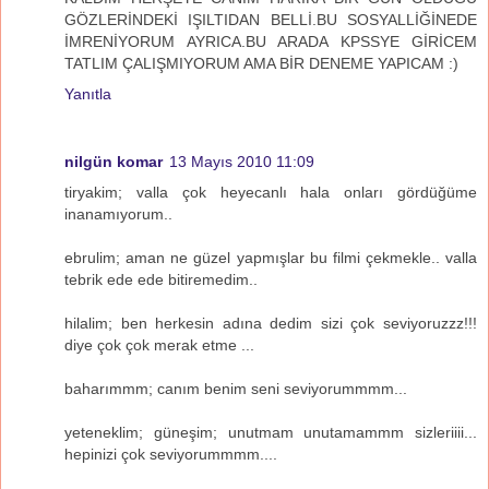
GÖZLERİNDEKİ IŞILTIDAN BELLİ.BU SOSYALLİĞİNEDE
İMRENİYORUM AYRICA.BU ARADA KPSSYE GİRİCEM
TATLIM ÇALIŞMIYORUM AMA BİR DENEME YAPICAM :)
Yanıtla
nilgün komar
13 Mayıs 2010 11:09
tiryakim; valla çok heyecanlı hala onları gördüğüme
inanamıyorum..
ebrulim; aman ne güzel yapmışlar bu filmi çekmekle.. valla
tebrik ede ede bitiremedim..
hilalim; ben herkesin adına dedim sizi çok seviyoruzzz!!!
diye çok çok merak etme ...
baharımmm; canım benim seni seviyorummmm...
yeteneklim; güneşim; unutmam unutamammm sizleriiii...
hepinizi çok seviyorummmm....