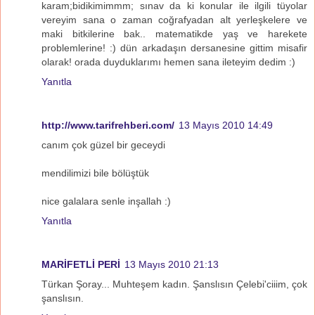
karam;bidikimimmm; sınav da ki konular ile ilgili tüyolar
vereyim sana o zaman coğrafyadan alt yerleşkelere ve
maki bitkilerine bak.. matematikde yaş ve harekete
problemlerine! :) dün arkadaşın dersanesine gittim misafir
olarak! orada duyduklarımı hemen sana ileteyim dedim :)
Yanıtla
http://www.tarifrehberi.com/
13 Mayıs 2010 14:49
canım çok güzel bir geceydi
mendilimizi bile bölüştük
nice galalara senle inşallah :)
Yanıtla
MARİFETLİ PERİ
13 Mayıs 2010 21:13
Türkan Şoray... Muhteşem kadın. Şanslısın Çelebi'ciiim, çok
şanslısın.