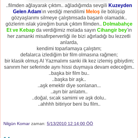
..filmden ağlayarak çıktım.. ağladığımda sevgili
Kuzeyden
Gelen Adam
'ın verdiği mendilimi
Meloş
ile bölüşüp
gözyaşlarımı silmeye çalıştımsada başarılı olamadık..
gözlerim ıslak yüreğim buruk çıktım filmden..
Dolmabahçe
Et ve Kebap
da verdiğimiz molada sayın
Cihangir bey
'in
her zamanki misafirperverliği ile bizi ağırladığı bu lezzetli
anlarda,
kendimi toparlamaya çalıştım;
defalarca izlediğim bir film olmasına rağmen;
bir klasik olmuş Al Yazmalımı sanki ilk kez izlemiş gibiydim;
sanırım her seferinde aynı hissi duymaya devam edeceğim..
..başka bir film bu..
..başka bir aşk..
..aşk emektir diye sonlanan...
..ayrı bir anlatım..
..doğal, sıcak samimi ve aşk dolu..
..ahhhh bitiriyor beni bu film..
Nilgün Komar
zaman:
5/13/2010 12:14:00 ÖÖ