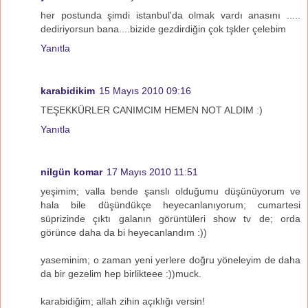
her postunda şimdi istanbul'da olmak vardı anasını .....
dediriyorsun bana....bizide gezdirdiğin çok tşkler çelebim
Yanıtla
karabidikim
15 Mayıs 2010 09:16
TEŞEKKÜRLER CANIMCIM HEMEN NOT ALDIM :)
Yanıtla
nilgün komar
17 Mayıs 2010 11:51
yeşimim; valla bende şanslı olduğumu düşünüyorum ve
hala bile düşündükçe heyecanlanıyorum; cumartesi
süprizinde çıktı galanın görüntüleri show tv de; orda
görünce daha da bi heyecanlandım :))
yaseminim; o zaman yeni yerlere doğru yöneleyim de daha
da bir gezelim hep birlikteee :))muck.
karabidiğim; allah zihin açıklığı versin!