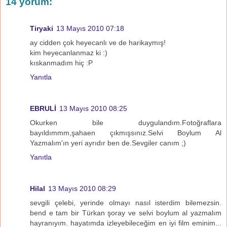
14 yorum:
Tiryaki
13 Mayıs 2010 07:18
ay cidden çok heyecanlı ve de harikaymış!
kim heyecanlanmaz ki :)
kıskanmadım hiç :P
Yanıtla
EBRULİ
13 Mayıs 2010 08:25
Okurken bile duygulandım.Fotoğraflara
bayıldımmm,şahaen çıkmışsınız.Selvi Boylum Al
Yazmalım'ın yeri ayrıdır ben de.Sevgiler canım ;)
Yanıtla
Hilal
13 Mayıs 2010 08:29
sevgili çelebi, yerinde olmayı nasıl isterdim bilemezsin.
bend e tam bir Türkan şoray ve selvi boylum al yazmalım
hayranıyım. hayatımda izleyebileceğim en iyi film eminim...