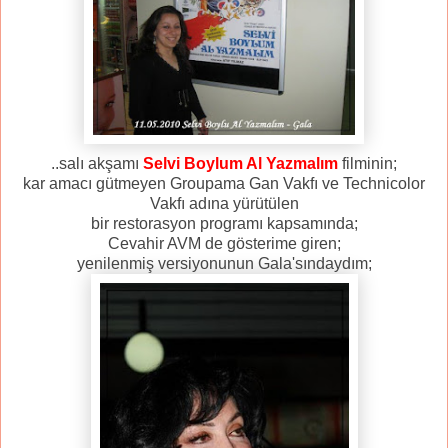
..salı akşamı
Selvi Boylum Al Yazmalım
filminin;
kar amacı gütmeyen Groupama Gan Vakfı ve Technicolor
Vakfı adına yürütülen
bir restorasyon programı kapsamında;
Cevahir AVM de gösterime giren;
yenilenmiş versiyonunun Gala'sındaydım;