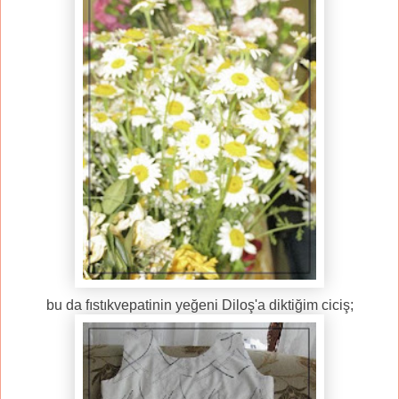
bu da fıstıkvepatinin yeğeni Diloş'a diktiğim ciciş;