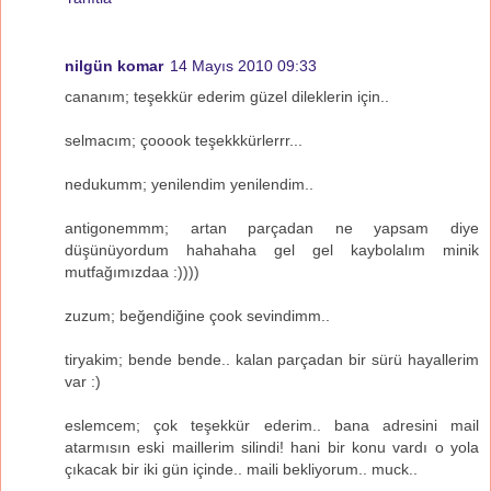
nilgün komar
14 Mayıs 2010 09:33
cananım; teşekkür ederim güzel dileklerin için..
selmacım; çooook teşekkkürlerrr...
nedukumm; yenilendim yenilendim..
antigonemmm; artan parçadan ne yapsam diye
düşünüyordum hahahaha gel gel kaybolalım minik
mutfağımızdaa :))))
zuzum; beğendiğine çook sevindimm..
tiryakim; bende bende.. kalan parçadan bir sürü hayallerim
var :)
eslemcem; çok teşekkür ederim.. bana adresini mail
atarmısın eski maillerim silindi! hani bir konu vardı o yola
çıkacak bir iki gün içinde.. maili bekliyorum.. muck..