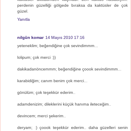
perdenin güzelliği gölgede bıraksa da kaktüsler de çok
güzel.
Yanıtla
nilgün komar
14 Mayıs 2010 17:16
yeteneklim; beğendiğine çok sevindimmm...
lolipum; çok merci :))
dakikadanöncemmm; beğendiğine çoook sevindimmm...
karabidiğim; canım benim çok merci...
gönülüm; çok teşekkür ederim..
adamdenizim; dileklerini küçük hanıma ileteceğim..
devincem; merci şekerim..
deryam; :) çoook teşekkür ederim.. daha güzelleri senin