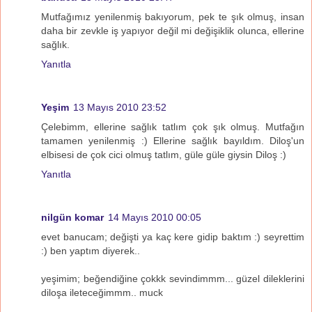
Mutfağımız yenilenmiş bakıyorum, pek te şık olmuş, insan
daha bir zevkle iş yapıyor değil mi değişiklik olunca, ellerine
sağlık.
Yanıtla
Yeşim
13 Mayıs 2010 23:52
Çelebimm, ellerine sağlık tatlım çok şık olmuş. Mutfağın
tamamen yenilenmiş :) Ellerine sağlık bayıldım. Diloş'un
elbisesi de çok cici olmuş tatlım, güle güle giysin Diloş :)
Yanıtla
nilgün komar
14 Mayıs 2010 00:05
evet banucam; değişti ya kaç kere gidip baktım :) seyrettim
:) ben yaptım diyerek..
yeşimim; beğendiğine çokkk sevindimmm... güzel dileklerini
diloşa ileteceğimmm.. muck