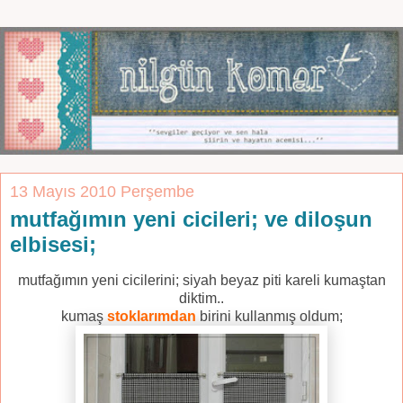
13 Mayıs 2010 Perşembe
mutfağımın yeni cicileri; ve diloşun
elbisesi;
mutfağımın yeni cicilerini; siyah beyaz piti kareli kumaştan
diktim..
kumaş
stoklarımdan
birini kullanmış oldum;