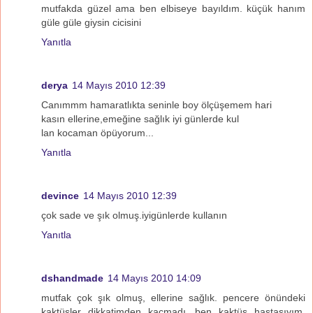
mutfakda güzel ama ben elbiseye bayıldım. küçük hanım
güle güle giysin cicisini
Yanıtla
derya
14 Mayıs 2010 12:39
Canımmm hamaratlıkta seninle boy ölçüşemem hari
kasın ellerine,emeğine sağlık iyi günlerde kul
lan kocaman öpüyorum...
Yanıtla
devince
14 Mayıs 2010 12:39
çok sade ve şık olmuş.iyigünlerde kullanın
Yanıtla
dshandmade
14 Mayıs 2010 14:09
mutfak çok şık olmuş, ellerine sağlık. pencere önündeki
kaktüsler dikkatimden kaçmadı. ben kaktüs hastasıyım.