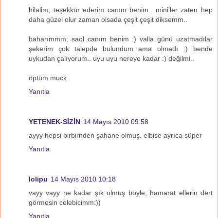
hilalim; teşekkür ederim canım benim.. mini'ler zaten hep
daha güzel olur zaman olsada çeşit çeşit diksemm..
baharımmm; saol canım benim :) valla günü uzatmadılar
şekerim çok talepde bulundum ama olmadı :) bende
uykudan çalıyorum.. uyu uyu nereye kadar :) değilmi..
öptüm muck..
Yanıtla
YETENEK-SİZİN
14 Mayıs 2010 09:58
ayyy hepsi birbirnden şahane olmuş. elbise ayrıca süper
Yanıtla
lolipu
14 Mayıs 2010 10:18
vayy vayy ne kadar şık olmuş böyle, hamarat ellerin dert
görmesin celebicimm:))
Yanıtla