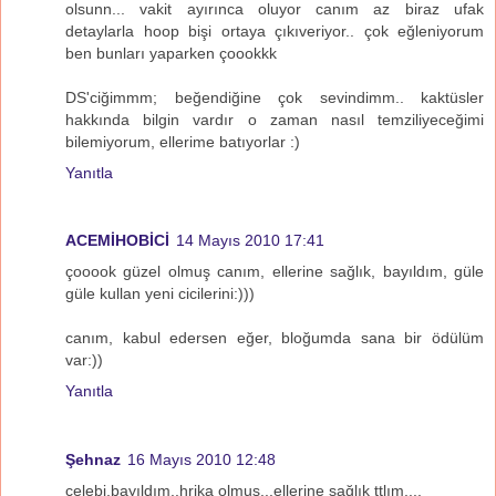
olsunn... vakit ayırınca oluyor canım az biraz ufak
detaylarla hoop bişi ortaya çıkıveriyor.. çok eğleniyorum
ben bunları yaparken çoookkk
DS'ciğimmm; beğendiğine çok sevindimm.. kaktüsler
hakkında bilgin vardır o zaman nasıl temziliyeceğimi
bilemiyorum, ellerime batıyorlar :)
Yanıtla
ACEMİHOBİCİ
14 Mayıs 2010 17:41
çooook güzel olmuş canım, ellerine sağlık, bayıldım, güle
güle kullan yeni cicilerini:)))
canım, kabul edersen eğer, bloğumda sana bir ödülüm
var:))
Yanıtla
Şehnaz
16 Mayıs 2010 12:48
çelebi,bayıldım..hrika olmuş...ellerine sağlık ttlım....