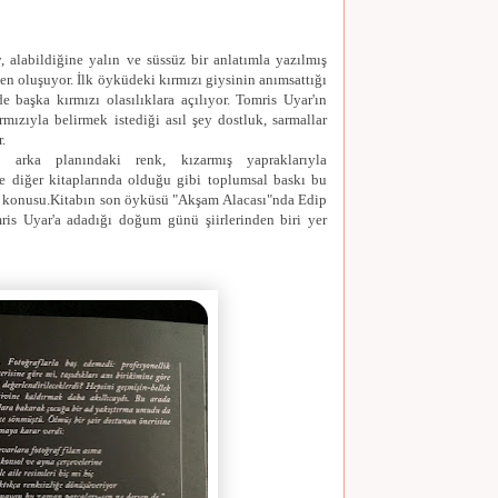
 alabildiğine yalın ve süssüz bir anlatımla yazılmış
en oluşuyor. İlk öyküdeki kırmızı giysinin anımsattığı
ide başka kırmızı olasılıklara açılıyor. Tomris Uyar'ın
mızıyla belirmek istediği asıl şey dostluk, sarmallar
r.
 arka planındaki renk, kızarmış yapraklarıyla
ne diğer kitaplarında olduğu gibi toplumsal baskı bu
z konusu.Kitabın son öyküsü "Akşam Alacası"nda Edip
ris Uyar'a adadığı doğum günü şiirlerinden biri yer