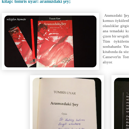
kitap: tomris uyar: aramızdaki şey;
Aramızdaki Şey,
kırmızı öykülerd
olasılıklar gitg
ana temadaki kır
çizen bir sevgidi
Tüm öykülerin
sonbahardır. Yi
kitabında da sö
Cansever'in Tom
alıyor.