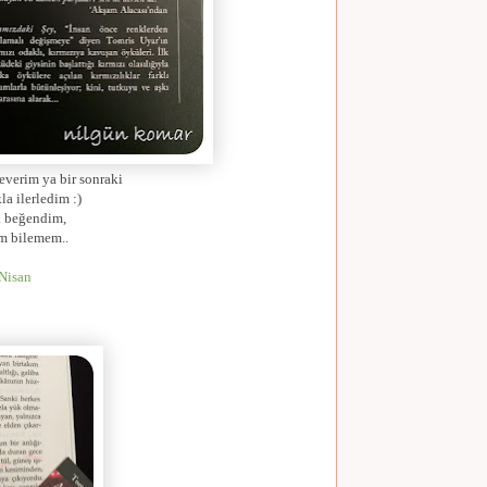
severim ya bir sonraki
a ilerledim :)
ik beğendim,
üm bilemem..
 Nisan