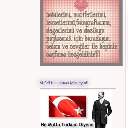
Ata'm!! her zaman iz'indeyim!!