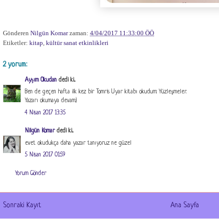
Gönderen
Nilgün Komar
zaman:
4/04/2017 11:33:00 ÖÖ
Etiketler:
kitap
,
kültür sanat etkinlikleri
2 yorum:
Ayşım Okudan
dedi ki...
Ben de geçen hafta ilk kez bir Tomris Uyar kitabı okudum: Yüzleşmeler.
Yazarı okumaya devam:)
4 Nisan 2017 13:35
Nilgün Komar
dedi ki...
evet okudukça daha yazar tanıyoruz ne güzel
5 Nisan 2017 01:59
Yorum Gönder
Sonraki Kayıt
Ana Sayfa