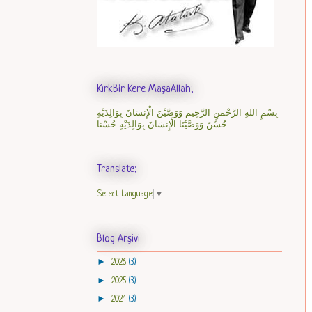
KırkBir Kere MaşaAllah;
بِسْمِ اللهِ الرَّحْمنِ الرَّحِيم وَوَصَّيْنَ الْإِنسَانَ بِوَالِدَيْهِ
حُسْنً وَوَصَّيْنَا الْإِنسَانَ بِوَالِدَيْهِ حُسْنا
Translate;
Select Language
▼
Blog Arşivi
►
2026
(3)
►
2025
(3)
►
2024
(3)