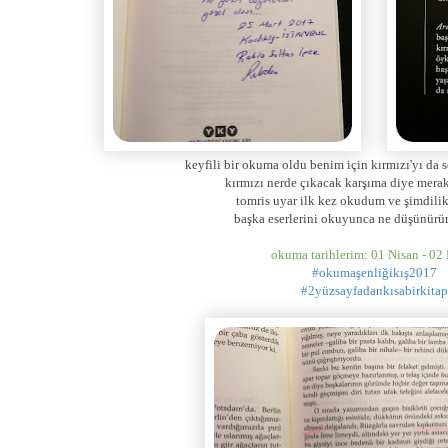
keyfili bir okuma oldu benim için kırmızı'yı da 
kırmızı nerde çıkacak karşıma diye merakl
tomris uyar ilk kez okudum ve şimdil
başka eserlerini okuyunca ne düşünür
okuma tarihlerim: 01 Nisan - 02
#okumaşenliğikış2017
#2yüzsayfadankısabirkitap