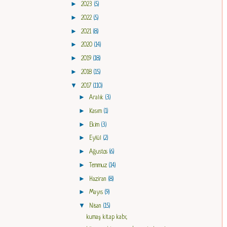
►
2023
(5)
►
2022
(5)
►
2021
(8)
►
2020
(14)
►
2019
(18)
►
2018
(15)
▼
2017
(110)
►
Aralık
(3)
►
Kasım
(1)
►
Ekim
(3)
►
Eylül
(2)
►
Ağustos
(6)
►
Temmuz
(14)
►
Haziran
(8)
►
Mayıs
(9)
▼
Nisan
(15)
kumaş kitap kabı;