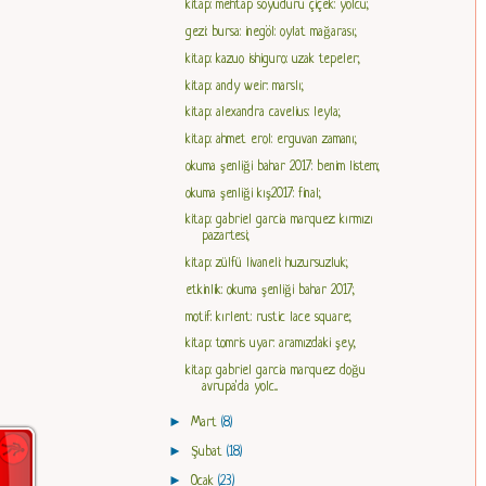
kitap: mehtap soyuduru çiçek: yolcu;
gezi: bursa: inegöl: oylat mağarası;
kitap: kazuo ishiguro: uzak tepeler;
kitap: andy weir: marslı;
kitap: alexandra cavelius: leyla;
kitap: ahmet erol: erguvan zamanı;
okuma şenliği bahar 2017: benim listem;
okuma şenliği kış2017: final;
kitap: gabriel garcia marquez: kırmızı
pazartesi;
kitap: zülfü livaneli: huzursuzluk;
etkinlik: okuma şenliği bahar 2017;
motif: kırlent: rustic lace square;
kitap: tomris uyar: aramızdaki şey;
kitap: gabriel garcia marquez: doğu
avrupa'da yolc...
►
Mart
(8)
►
Şubat
(18)
►
Ocak
(23)