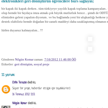
elektronikleri geri dönüştürün öğrencilere burs sağlayın;
bir kapak iki kapak derken.. tüm türkiyeye yayıldı kapak toplama kampanyaları..
olup hemde bir faydaya imza atmak çok büyük mutlutluk bence... şimdi de ODTÜ'l
elimizden geleni yapalım diyorum.. ve bu bağlamda yeni bir alışkanlığı herkese 
destek olabiliriz hemde doğadan bir zararlı maddeyi daha uzaklaştırmış olmanın 
lütfen duyarsız kalmayalım... !!!
Gönderen
Nilgün Komar
zaman:
7/16/2012 11:46:00 ÖÖ
Etiketler:
geri dönüşüm
,
sosyal proje
11 yorum:
Elifin Terazisi
dedi ki...
Süper bir proje, haberdar ettiğin için teşekkürler:)
16 Temmuz 2012 11:51
Nilgün Komar
dedi ki...