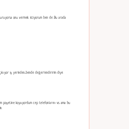
 duruyorsa onu vermek istiyorum ben de .Bu arada
çıkıyor iş yerinden...bende değerlendiririm diye
üm poşetine koyuyordum cep telefonlarını vs. ama bu
n.