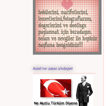
Ata'm!! her zaman iz'indeyim!!