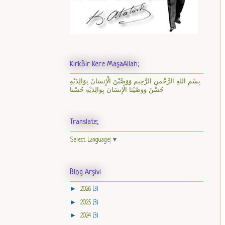
KırkBir Kere MaşaAllah;
بِسْمِ اللهِ الرَّحْمنِ الرَّحِيم وَوَصَّيْنَ الْإِنسَانَ بِوَالِدَيْهِ
حُسْنً وَوَصَّيْنَا الْإِنسَانَ بِوَالِدَيْهِ حُسْنا
Translate;
Select Language
▼
Blog Arşivi
►
2026
(3)
►
2025
(3)
►
2024
(3)