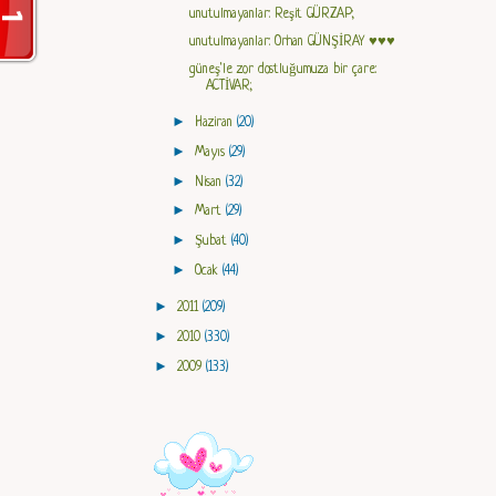
unutulmayanlar: Reşit GÜRZAP;
unutulmayanlar: Orhan GÜNŞİRAY ♥♥♥
güneş'le zor dostluğumuza bir çare:
ACTİVAR;
►
Haziran
(20)
►
Mayıs
(29)
►
Nisan
(32)
►
Mart
(29)
►
Şubat
(40)
►
Ocak
(44)
►
2011
(209)
►
2010
(330)
►
2009
(133)