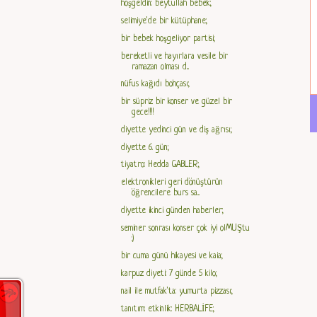
hoşgeldin: beytullah bebek;
selimiye'de bir kütüphane;
bir bebek hoşgeliyor partisi;
bereketli ve hayırlara vesile bir
ramazan olması d...
nüfus kağıdı bohçası;
bir süpriz bir konser ve güzel bir
gece!!!!
diyette yedinci gün ve diş ağrısı;
diyette 6. gün;
tiyatro: Hedda GABLER;
elektronikleri geri dönüştürün
öğrencilere burs sa...
diyette ikinci günden haberler;
seminer sonrası konser çok iyi olMUŞtu
:)
bir cuma günü hikayesi ve kaia;
karpuz diyeti: 7 günde 5 kilo;
nail ile mutfak'ta: yumurta pizzası;
tanıtım: etkinlik: HERBALİFE;