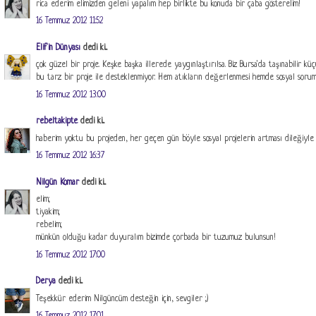
rica ederim elimizden geleni yapalım hep birlikte bu konuda bir çaba gösterelim!
16 Temmuz 2012 11:52
Elif'in Dünyası
dedi ki...
çok güzel bir proje. Keşke başka illerede yaygınlaştırılsa. Biz Bursa'da taşınabilir 
bu tarz bir proje ile desteklenmiyor. Hem atıkların değerlenmesi hemde sosyal soruml
16 Temmuz 2012 13:00
rebeltakipte
dedi ki...
haberim yoktu bu projeden, her geçen gün böyle sosyal projelerin artması dileğiyle
16 Temmuz 2012 16:37
Nilgün Komar
dedi ki...
elim;
tiyakim;
rebelim;
münkün olduğu kadar duyuralım bizimde çorbada bir tuzumuz bulunsun!
16 Temmuz 2012 17:00
Derya
dedi ki...
Teşekkür ederim Nilgüncüm desteğin için, sevgiler ;)