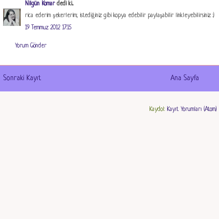
Nilgün Komar
dedi ki...
rica ederim şekerlerim; istediğiniz gibi kopya edebilir paylaşabilir linkleyebilirsiniz :)
19 Temmuz 2012 17:15
Yorum Gönder
Sonraki Kayıt
Ana Sayfa
Kaydol:
Kayıt Yorumları (Atom)