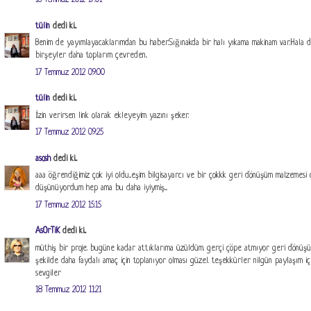
16 Temmuz 2012 17:01
tülin
dedi ki...
Benim de yayımlayacaklarımdan bu haber.Sığınakda bir halı yıkama makinam var.Hala
birşeyler daha toplarım çevreden..
17 Temmuz 2012 09:00
tülin
dedi ki...
İzin verirsen link olarak ekleyeyim yazını şeker.
17 Temmuz 2012 09:25
asosh
dedi ki...
aaa öğrendiğimiz çok iyi oldu...eşim bilgisayarcı ve bir çokkk geri dönüşüm malzemesi 
düşünüyordum hep ama bu daha iyiymiş....
17 Temmuz 2012 15:15
AsOrTiK
dedi ki...
müthiş bir proje. bugüne kadar attıklarıma üzüldüm. gerçi çöpe atmıyor geri dönüş
şekilde daha faydalı amaç için toplanıyor olması güzel. teşekkürler nilgün paylaşım içi
sevgiler
18 Temmuz 2012 11:21