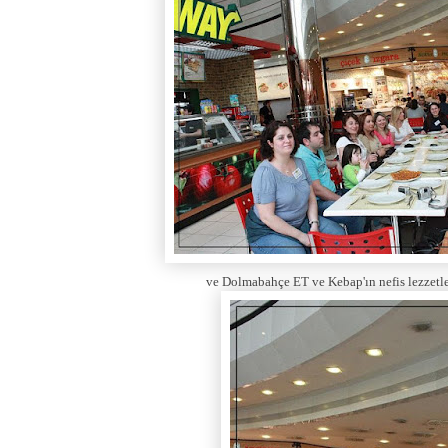
ve Dolmabahçe ET ve Kebap'ın nefis lezzetler