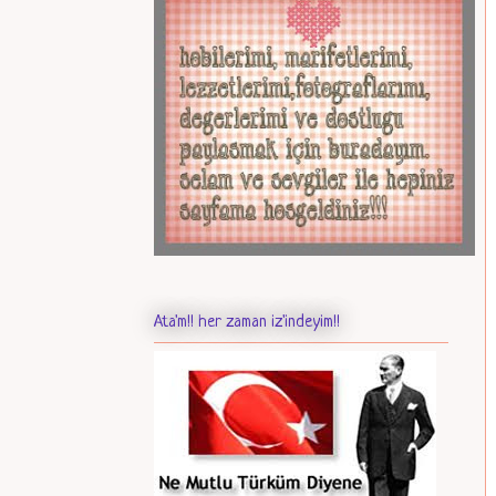
Ata'm!! her zaman iz'indeyim!!