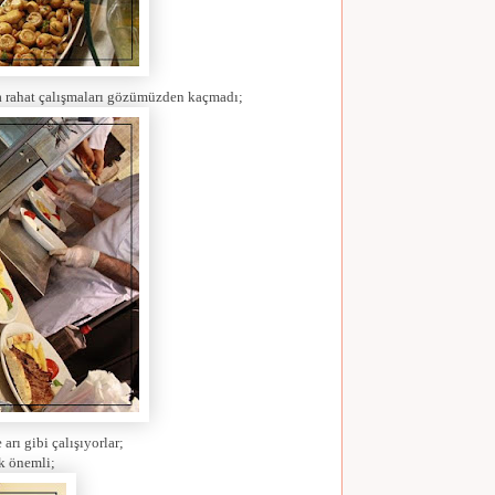
r da rahat çalışmaları gözümüzden kaçmadı;
arı gibi çalışıyorlar;
k önemli;