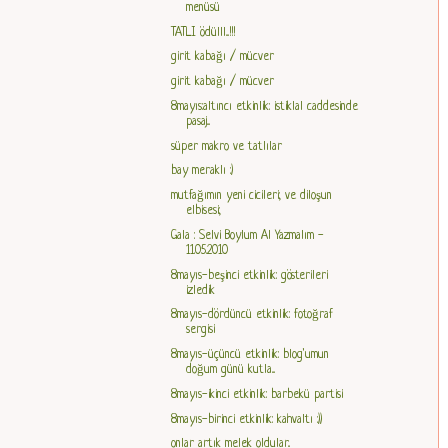
menüsü
TATLI ödülll...!!!
girit kabağı / mücver
girit kabağı / mücver
8mayıs:altıncı etkinlik: istiklal caddesinde
pasaj...
süper makro ve tatlılar
bay meraklı :)
mutfağımın yeni cicileri; ve diloşun
elbisesi;
Gala : Selvi Boylum Al Yazmalım -
11.05.2010
8mayıs-beşinci etkinlik: gösterileri
izledik
8mayıs-dördüncü etkinlik: fotoğraf
sergisi
8mayıs-üçüncü etkinlik: blog'umun
doğum günü kutla...
8mayıs-ikinci etkinlik: barbekü partisi
8mayıs-birinci etkinlik: kahvaltı :))
onlar artık melek oldular..