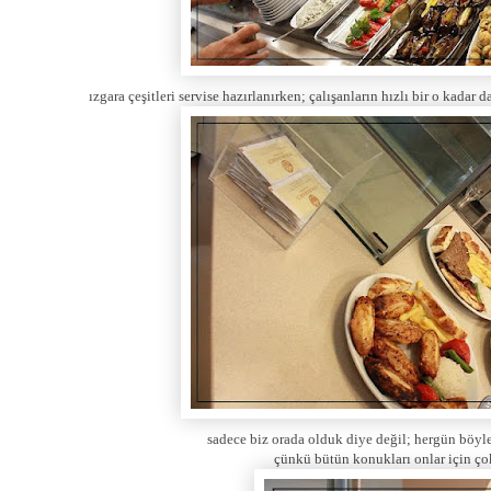
ızgara çeşitleri servise hazırlanırken; çalışanların hızlı bir o kada
sadece biz orada olduk diye değil; hergün böyle 
çünkü bütün konukları onlar için ço