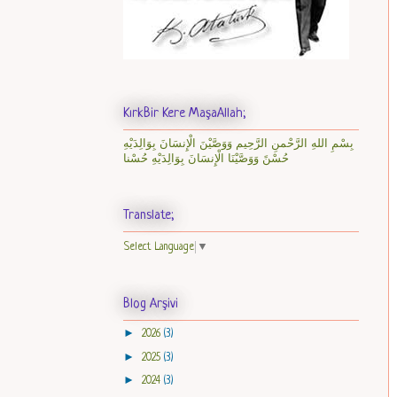
KırkBir Kere MaşaAllah;
بِسْمِ اللهِ الرَّحْمنِ الرَّحِيم وَوَصَّيْنَ الْإِنسَانَ بِوَالِدَيْهِ
حُسْنً وَوَصَّيْنَا الْإِنسَانَ بِوَالِدَيْهِ حُسْنا
Translate;
Select Language
▼
Blog Arşivi
►
2026
(3)
►
2025
(3)
►
2024
(3)