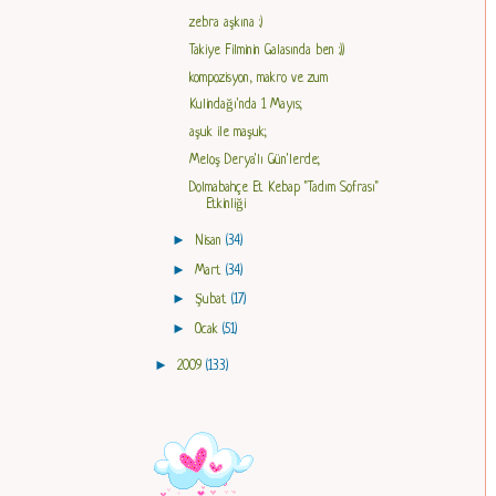
zebra aşkına :)
Takiye Filminin Galasında ben :))
kompozisyon, makro ve zum
Kulindağı'nda 1 Mayıs;
aşuk ile maşuk;
Meloş Derya'lı Gün'lerde;
Dolmabahçe Et Kebap "Tadım Sofrası"
Etkinliği
►
Nisan
(34)
►
Mart
(34)
►
Şubat
(17)
►
Ocak
(51)
►
2009
(133)