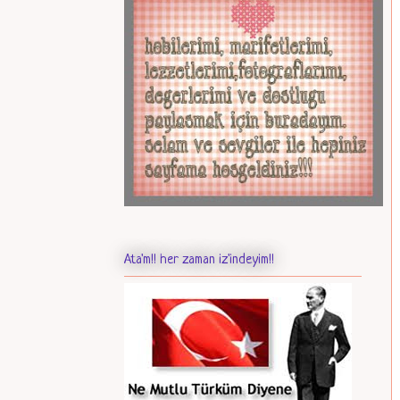
Ata'm!! her zaman iz'indeyim!!