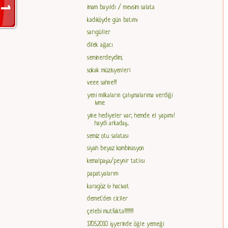
imam bayıldı / mevsim salata
kadıköyde gün batımı
sarıgüller
dilek ağacı
seminerdeydim;
sokak müzisyenleri
veee sahne!!!
yeni milkaların çalışmalarıma verdiği
ivme
yine hediyeler var; hemde el yapımı!
haydi arkadaş...
semiz otu salatası
siyah beyaz kombinasyon
kemalpaşa/peynir tatlısı
papatyalarım
karagöz & hacivat
demet'den ciciler
çelebi mutfakta!!!!!!!!!
17.05.2010 işyerinde öğle yemeği