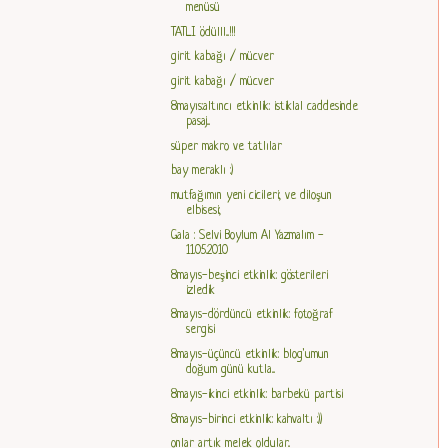
menüsü
TATLI ödülll...!!!
girit kabağı / mücver
girit kabağı / mücver
8mayıs:altıncı etkinlik: istiklal caddesinde
pasaj...
süper makro ve tatlılar
bay meraklı :)
mutfağımın yeni cicileri; ve diloşun
elbisesi;
Gala : Selvi Boylum Al Yazmalım -
11.05.2010
8mayıs-beşinci etkinlik: gösterileri
izledik
8mayıs-dördüncü etkinlik: fotoğraf
sergisi
8mayıs-üçüncü etkinlik: blog'umun
doğum günü kutla...
8mayıs-ikinci etkinlik: barbekü partisi
8mayıs-birinci etkinlik: kahvaltı :))
onlar artık melek oldular..