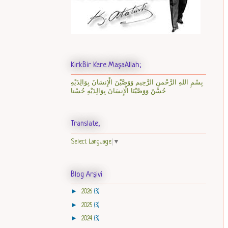
KırkBir Kere MaşaAllah;
بِسْمِ اللهِ الرَّحْمنِ الرَّحِيم وَوَصَّيْنَ الْإِنسَانَ بِوَالِدَيْهِ
حُسْنً وَوَصَّيْنَا الْإِنسَانَ بِوَالِدَيْهِ حُسْنا
Translate;
Select Language
▼
Blog Arşivi
►
2026
(3)
►
2025
(3)
►
2024
(3)