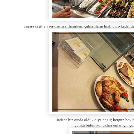
ızgara çeşitleri servise hazırlanırken; çalışanların hızlı bir o kada
sadece biz orada olduk diye değil; hergün böyle 
çünkü bütün konukları onlar için ço