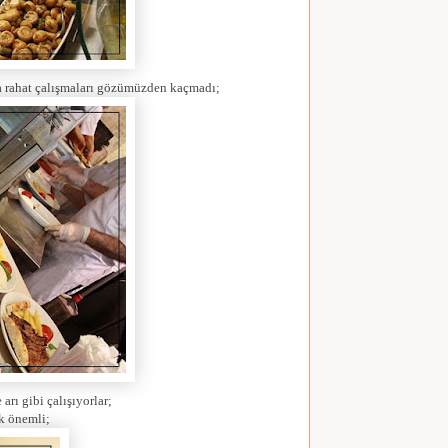
r da rahat çalışmaları gözümüzden kaçmadı;
arı gibi çalışıyorlar;
k önemli;