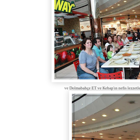
ve Dolmabahçe ET ve Kebap'ın nefis lezzetler