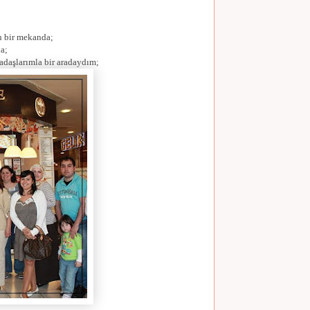
 bir mekanda;
a;
adaşlarımla bir aradaydım;