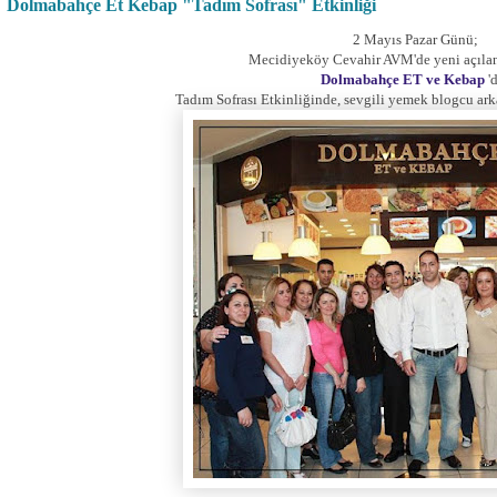
Dolmabahçe Et Kebap "Tadım Sofrası" Etkinliği
2 Mayıs Pazar Günü;
Mecidiyeköy Cevahir AVM'de yeni açılan
Dolmabahçe ET ve Kebap
'd
Tadım Sofrası Etkinliğinde, sevgili yemek blogcu ark