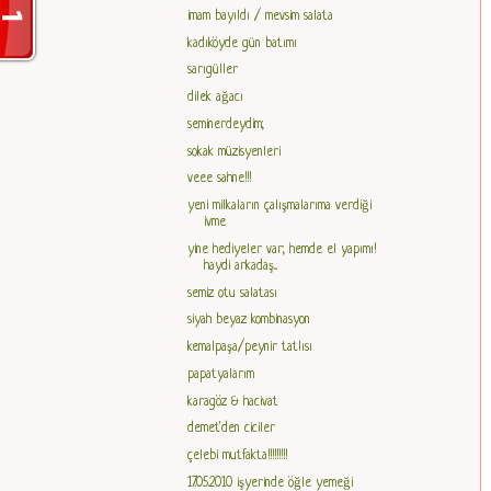
imam bayıldı / mevsim salata
kadıköyde gün batımı
sarıgüller
dilek ağacı
seminerdeydim;
sokak müzisyenleri
veee sahne!!!
yeni milkaların çalışmalarıma verdiği
ivme
yine hediyeler var; hemde el yapımı!
haydi arkadaş...
semiz otu salatası
siyah beyaz kombinasyon
kemalpaşa/peynir tatlısı
papatyalarım
karagöz & hacivat
demet'den ciciler
çelebi mutfakta!!!!!!!!!
17.05.2010 işyerinde öğle yemeği