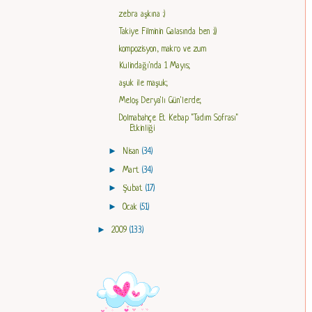
zebra aşkına :)
Takiye Filminin Galasında ben :))
kompozisyon, makro ve zum
Kulindağı'nda 1 Mayıs;
aşuk ile maşuk;
Meloş Derya'lı Gün'lerde;
Dolmabahçe Et Kebap "Tadım Sofrası"
Etkinliği
►
Nisan
(34)
►
Mart
(34)
►
Şubat
(17)
►
Ocak
(51)
►
2009
(133)