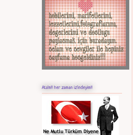
Ata'm!! her zaman iz'indeyim!!