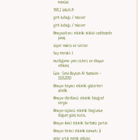
menüsü
TATLI ödülll...!!!
girit kabağı / mücver
girit kabağı / mücver
8mayıs:altıncı etkinlik: istiklal caddesinde
pasaj...
süper makro ve tatlılar
bay meraklı :)
mutfağımın yeni cicileri; ve diloşun
elbisesi;
Gala : Selvi Boylum Al Yazmalım -
11.05.2010
8mayıs-beşinci etkinlik: gösterileri
izledik
8mayıs-dördüncü etkinlik: fotoğraf
sergisi
8mayıs-üçüncü etkinlik: blog'umun
doğum günü kutla...
8mayıs-ikinci etkinlik: barbekü partisi
8mayıs-birinci etkinlik: kahvaltı :))
onlar artık melek oldular..