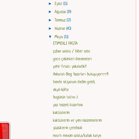
►
Eylül
(15)
►
Ağustos
(19)
►
Temmuz
(17)
►
Haziran
(40)
▼
Mayıs
(51)
ETİMEKLİ PASTA
çoban salata / biber sote
gece çekimleri denemeleri
şehir fırsatı yakaladık!!
Ankaralı Blog Yazarları buluşuyorrrr!!!
bende istiyorum dedim geldi;
ekşili köfte
bugünün tatlısı :)
yaz lezzeti kızartma
kaktüslerim
kaktüslerim ve yeni malzemelerim
yüzüklerin çelebisiiii
mısırlı mevsim salata/kabak kalye