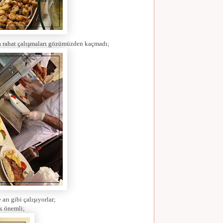
r da rahat çalışmaları gözümüzden kaçmadı;
arı gibi çalışıyorlar;
k önemli;