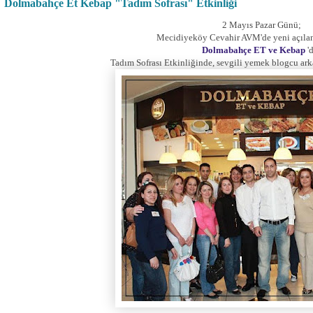
Dolmabahçe Et Kebap "Tadım Sofrası" Etkinliği
2 Mayıs Pazar Günü;
Mecidiyeköy Cevahir AVM'de yeni açılan
Dolmabahçe ET ve Kebap
'd
Tadım Sofrası Etkinliğinde, sevgili yemek blogcu ark