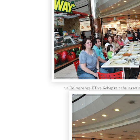
ve Dolmabahçe ET ve Kebap'ın nefis lezzetler