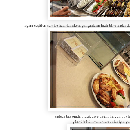
ızgara çeşitleri servise hazırlanırken; çalışanların hızlı bir o kada
sadece biz orada olduk diye değil; hergün böyle 
çünkü bütün konukları onlar için ço