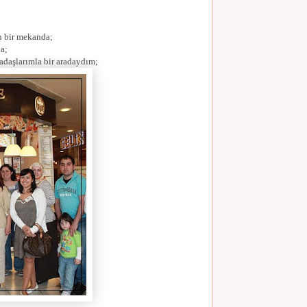
 bir mekanda;
a;
adaşlarımla bir aradaydım;