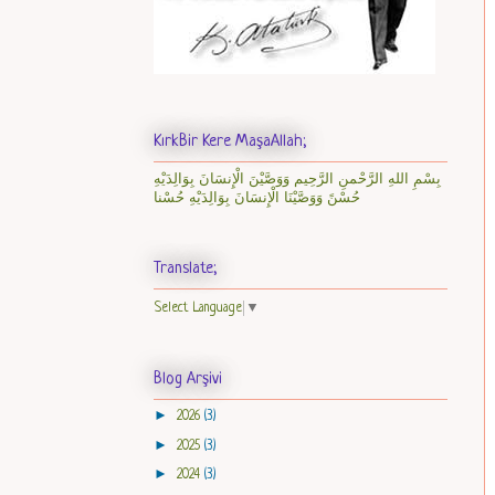
KırkBir Kere MaşaAllah;
بِسْمِ اللهِ الرَّحْمنِ الرَّحِيم وَوَصَّيْنَ الْإِنسَانَ بِوَالِدَيْهِ
حُسْنً وَوَصَّيْنَا الْإِنسَانَ بِوَالِدَيْهِ حُسْنا
Translate;
Select Language
▼
Blog Arşivi
►
2026
(3)
►
2025
(3)
►
2024
(3)