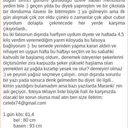
bugün birinci günüm! görüldüğü üzere sabah menüsünü
yedim bile :) geçen yılda bu diyeti yapmıştım ve bir çikolata
bir dondurma ilavesi ile bitirmiştim :) ya gülmeyin ama ilk
gün alışmak çok zor oldu çünkü o zamanlar çok abur cubur
yiyordum dolapta çekmecede her yerde karşıma
çıkıyorlardı..
bu iki falsonun dışında harfiyen uydum diyete ve haftada 4,5
kilo verdim veremediğim yarım kiloyuda bu falsoya
bağlıyorum :) bu senede yeniden yapma kararı aldım ve
nihayet en uygun hafta bu haftayı seçtim ve bu sabahki
kahvaltı ile başlamış oldum.. denemek isteyenler şekerlerini
ölçtürsünler zira karpuzda şeker yüksek! haşlama olan
yemekleri az yağda kızartıp yesek ne olur? demeyin! olmaz
:) ve peyniri yağsız seçmeye çalışın.. onun dışında sorunlu
bir yazı yada sonuca denk gelmedim bu diyet ile ilgili..
kimin yazdığını bulamadım ama bazı yazılarda Maranki' nin
adı geçiyor.. fotoya tıklayın liste büyük hali ile karşınızda
olacak! bir sorun olursa mail atın ben size iletirim:
celebi74@gmail.com
1.gün kilo: 61,4
bel : 80 cm
basen : 93 cm