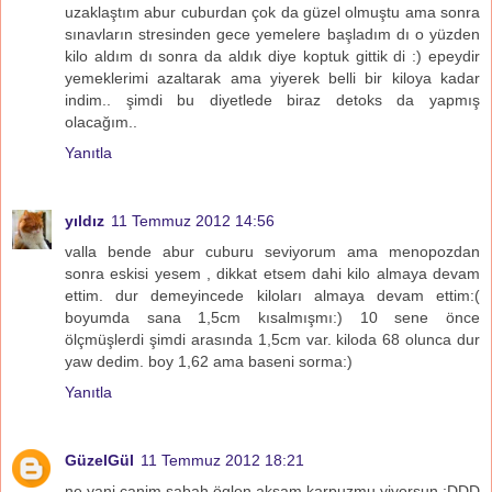
uzaklaştım abur cuburdan çok da güzel olmuştu ama sonra
sınavların stresinden gece yemelere başladım dı o yüzden
kilo aldım dı sonra da aldık diye koptuk gittik di :) epeydir
yemeklerimi azaltarak ama yiyerek belli bir kiloya kadar
indim.. şimdi bu diyetlede biraz detoks da yapmış
olacağım..
Yanıtla
yıldız
11 Temmuz 2012 14:56
valla bende abur cuburu seviyorum ama menopozdan
sonra eskisi yesem , dikkat etsem dahi kilo almaya devam
ettim. dur demeyincede kiloları almaya devam ettim:(
boyumda sana 1,5cm kısalmışmı:) 10 sene önce
ölçmüşlerdi şimdi arasında 1,5cm var. kiloda 68 olunca dur
yaw dedim. boy 1,62 ama baseni sorma:)
Yanıtla
GüzelGül
11 Temmuz 2012 18:21
ne yani canim sabah öglen aksam karpuzmu yiyorsun :DDD