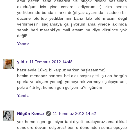
ama geçen sene denedim ve birçok doktor yazısında
okuduğum için yine cesaret ediyorum :) zira benim
yediklerimde bundan farklı değil yaz aylarında.. sadece bir
düzene oturtup yediklerimin bana kilo aldırmasını değil
verdirmesini sağlamaya çalışıyorum ama yinede aklımda
sabah beri maranki'ye mail atsam mı diye düşünce yok
değil!
Yanıtla
yıldız
11 Temmuz 2012 14:48
hazır evde 10kg. bi karpuz varken başlasammı:)
benim menopoz sonrası bel aldı başını gitti. şu an hergün
sporla ve akşam yemeği yemeyerek vermeye çalışıyorum,
peki o 4,5 kg. hemen geri geliyormu?nilgünüm
Yanıtla
Nilgün Komar
11 Temmuz 2012 14:52
yok hemen geri gelmiyor tabi diyeti bırakıyoruz ama dikkat
etmelere devam ediyoruz! ben o dönemden sonra epeyce