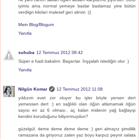
iyimis ama normal yemeye baslar baslamaz yine bütün
verdiign kilolari malesef geri alirsin :((
Mein Blog/Blogum
Yanıtla
suhuba
12 Temmuz 2012 08:42
Süper e hadi bakalım. Başarılar. İnşşalah istediğin olur :)
Yanıtla
Nilgün Komar
12 Temmuz 2012 11:08
yıldızım evet zor oluyor bu işler böyle yersen dert
yemessen dert :) en sağlıklı olan öğün atlamamak öğün
sayısı en az 6 olması.. aç kalan midenin yağ bağlayıp
kendini koruduğunu biliyormuydun?
güzelgül: deme deme deme deme :) geri almayız şimdilik
ramazana da giriyoruz zaten yaz boyu karpuz peynir salata