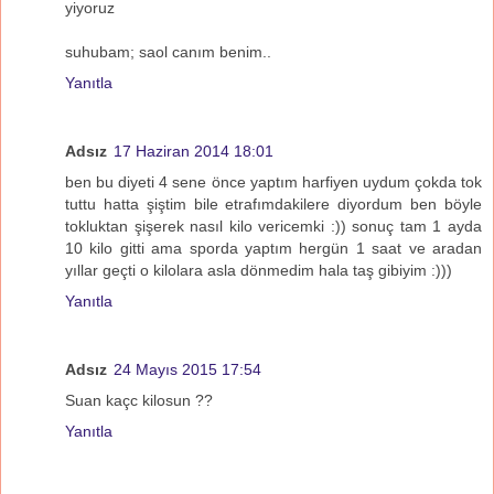
yiyoruz
suhubam; saol canım benim..
Yanıtla
Adsız
17 Haziran 2014 18:01
ben bu diyeti 4 sene önce yaptım harfiyen uydum çokda tok
tuttu hatta şiştim bile etrafımdakilere diyordum ben böyle
tokluktan şişerek nasıl kilo vericemki :)) sonuç tam 1 ayda
10 kilo gitti ama sporda yaptım hergün 1 saat ve aradan
yıllar geçti o kilolara asla dönmedim hala taş gibiyim :)))
Yanıtla
Adsız
24 Mayıs 2015 17:54
Suan kaçc kilosun ??
Yanıtla